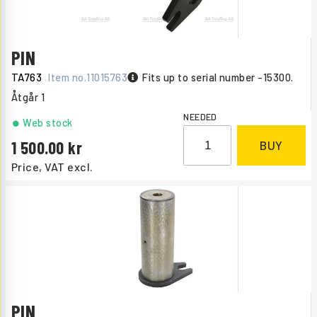
PIN
TA763
Item no.
11015763
Fits up to serial number -15300.
Åtgår
1
NEEDED
Web stock
1 500.00
BUY
Price, VAT excl.
PIN