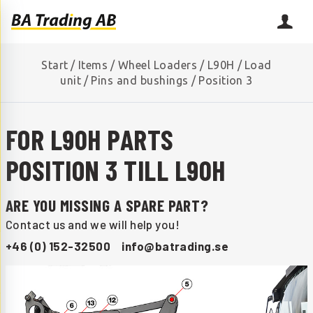
Start
/
Items
/
Wheel Loaders
/
L90H
/
Load
unit
/
Pins and bushings
/
Position 3
FOR L90H PARTS
POSITION 3 TILL L90H
ARE YOU MISSING A SPARE PART?
Contact us and we will help you!
+46 (0) 152-32500
info@batrading.se