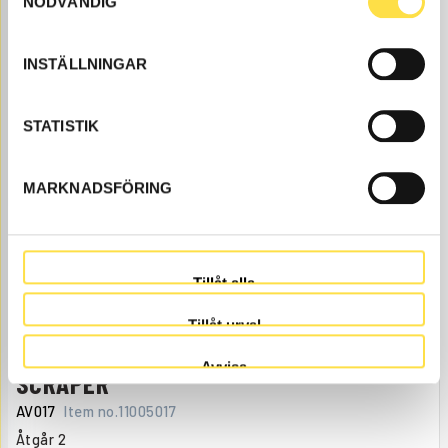
NÖDVÄNDIG
SPACER
LA337
Item no.
11091337
INSTÄLLNINGAR
Åtgår
1
NEEDED
Web stock
STATISTIK
78.00
BUY
Price, VAT excl.
MARKNADSFÖRING
Tillåt alla
Tillåt urval
Avvisa
SCRAPER
AV017
Item no.
11005017
Åtgår
2