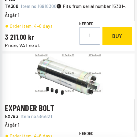
TA308
Item no.
16918308
Fits from serial number 15301-.
Åtgår
1
NEEDED
Order item
, 4-6 days
3 211.00
BUY
Price, VAT excl.
EXPANDER BOLT
EX763
Item no.
595621
Åtgår
1
NEEDED
Order item
, 4-6 days