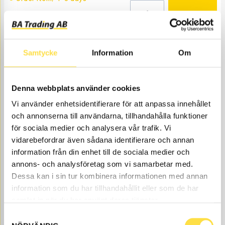
14 206.00
BUY
Price, VAT excl.
Samtycke
Information
Om
Denna webbplats använder cookies
Vi använder enhetsidentifierare för att anpassa innehållet
och annonserna till användarna, tillhandahålla funktioner
för sociala medier och analysera vår trafik. Vi
BUSHING
vidarebefordrar även sådana identifierare och annan
LA748
Item no.
11015748
information från din enhet till de sociala medier och
Åtgår
1
annons- och analysföretag som vi samarbetar med.
NEEDED
Dessa kan i sin tur kombinera informationen med annan
Web stock
information som du har tillhandahållit eller som de har
703.00
BUY
samlat in när du har använt deras tjänster.
Price, VAT excl.
Samtyckesval