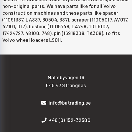
non-original parts. We have parts like for all Volvo
construction machines and these parts like spacer
(11091337, LA337, 60504, 337), scraper (11005017, AV017,
42101, 017), bushing (11015748, LA748, 11015107,
17424727, 48100, 748), pin (16918308, TA308), to fits
Volvo wheel loaders L90H.
Malmbyvägen 16
645 47 Strängnäs
info@batrading.se
+46 (0) 152-32500