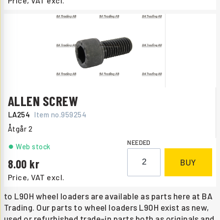
Price, VAT excl.
ALLEN SCREW
LA254
Item no.
959254
Åtgår
2
NEEDED
Web stock
8.00
BUY
Price, VAT excl.
to L90H wheel loaders are available as parts here at BA
Trading. Our parts to wheel loaders L90H exist as new,
used or refurbished trade-in parts both as originals and