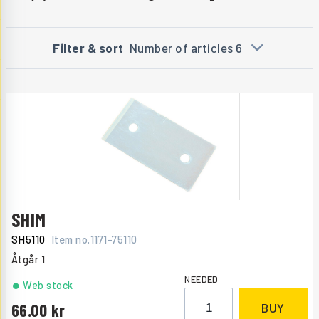
Filter & sort
Number of articles 6
SHIM
SH5110
Item no.
1171-75110
Åtgår
1
NEEDED
Web stock
66.00
BUY