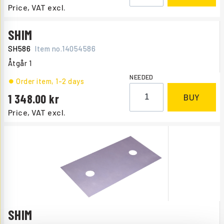
Price, VAT excl.
SHIM
SH586
Item no.
14054586
Åtgår
1
NEEDED
Order item
, 1-2 days
1 348.00
BUY
Price, VAT excl.
SHIM