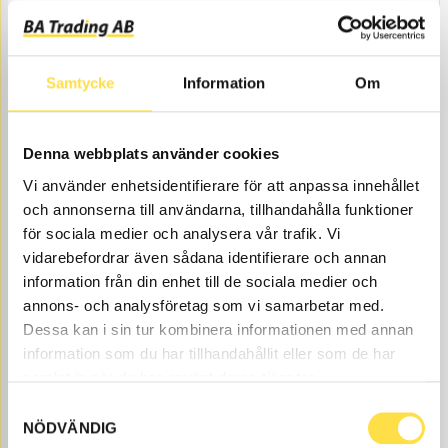
SH588
Item no.
14054588
Åtgår
1
NEEDED
Web stock
Samtycke
Information
Om
199.00
BUY
Price, VAT excl.
Denna webbplats använder cookies
Vi använder enhetsidentifierare för att anpassa innehållet
och annonserna till användarna, tillhandahålla funktioner
för sociala medier och analysera vår trafik. Vi
vidarebefordrar även sådana identifierare och annan
information från din enhet till de sociala medier och
annons- och analysföretag som vi samarbetar med.
Dessa kan i sin tur kombinera informationen med annan
SHIM
information som du har tillhandahållit eller som de har
SH101
Item no.
14231101
samlat in när du har använt deras tjänster.
Åtgår
1
Samtyckesval
NEEDED
NÖDVÄNDIG
Web stock