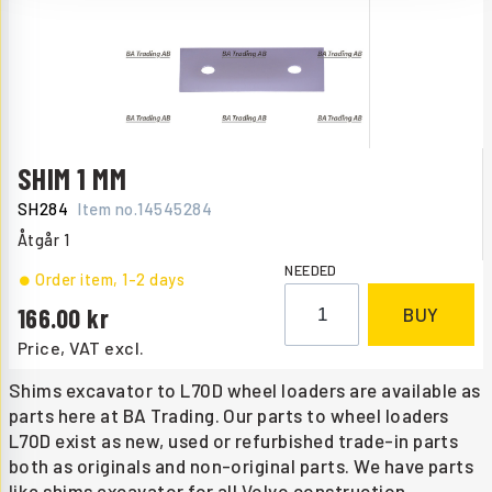
SHIM 1 MM
SH284
Item no.
14545284
Åtgår
1
NEEDED
Order item
, 1-2 days
166.00
BUY
Price, VAT excl.
Shims excavator to L70D wheel loaders are available as
parts here at BA Trading. Our parts to wheel loaders
L70D exist as new, used or refurbished trade-in parts
both as originals and non-original parts. We have parts
like shims excavator for all Volvo construction