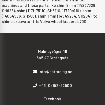
machines and these parts like shim 2 mm (14237628,
SH628), shim (1171-75110, SH5110, 117204110), shim
(14054586, SH586), shim 1 mm (14545284, SH284), to
shims excavator fits Volvo wheel loaders L70D.
Malmbyvägen 16
645 47 Strängnäs
info@batrading.se
+46 (0) 152-32500
Facebook