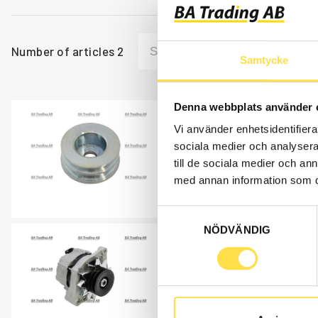
Number of articles
2
Samtycke
Denna webbplats använder 
REMSKIVA
Vi använder enhetsidentifierar
GE573
sociala medier och analysera 
till de sociala medier och a
Item no.
822573
Fits GE3757.
med annan information som du 
Åtgår
1
Samtyckesval
NÖDVÄNDIG
ALTERNATOR
GE761
Item no.
4861761
12 V