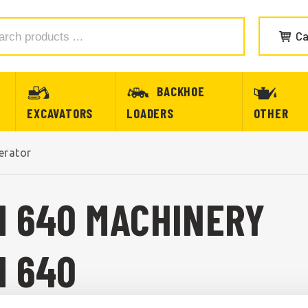
Ca
BACKHOE
EXCAVATORS
LOADERS
OTHER
erator
M 640 MACHINERY
M 640