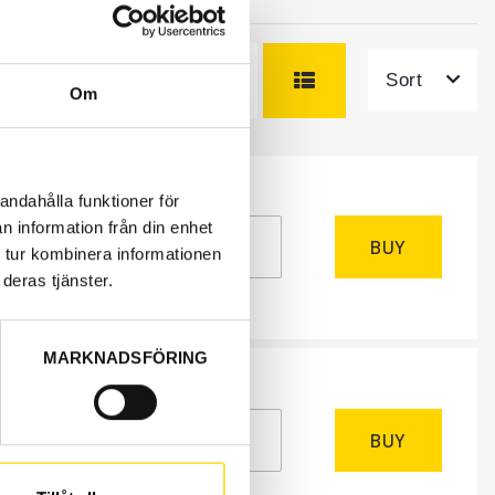
Sort
Om
andahålla funktioner för
NEEDED
k
n information från din enhet
BUY
 tur kombinera informationen
excl.
deras tjänster.
MARKNADSFÖRING
NEEDED
k
BUY
excl.