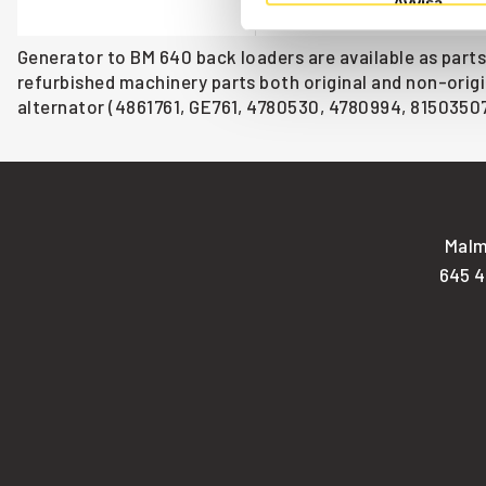
Avvisa
Åtgår
1
Generator to BM 640 back loaders are available as parts
refurbished machinery parts both original and non-origi
alternator (4861761, GE761, 4780530, 4780994, 81503507
Malm
645 4