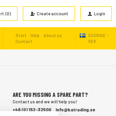
rt
0
Create account
Login
Start
Help
About us
SVERIGE -
Contact
SEK
ARE YOU MISSING A SPARE PART?
Contact us and we will help you!
+46 (0) 152-32500
info@batrading.se