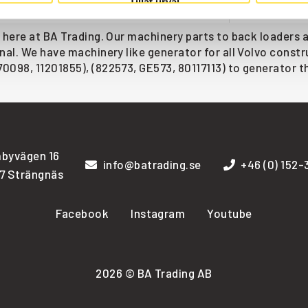
Tillåt urval
 here at BA Trading. Our machinery parts to back loaders a
nal. We have machinery like generator for all Volvo const
0098, 11201855), (822573, GE573, 80117113) to generator th
byvägen 16
info@batrading.se
+46 (0) 152
7 Strängnäs
Facebook
Instagram
Youtube
2026 © BA Trading AB