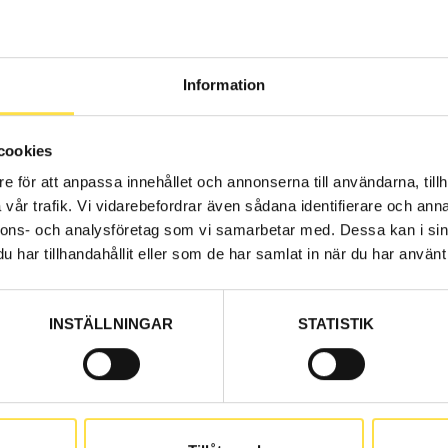
Information
cookies
e för att anpassa innehållet och annonserna till användarna, tillh
Web stoc
vår trafik. Vi vidarebefordrar även sådana identifierare och anna
414.00
nnons- och analysföretag som vi samarbetar med. Dessa kan i sin
Price, VAT 
har tillhandahållit eller som de har samlat in när du har använt 
INSTÄLLNINGAR
STATISTIK
Web stoc
2 028.00
Price, VAT 