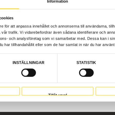
Information
cookies
e för att anpassa innehållet och annonserna till användarna, tillh
vår trafik. Vi vidarebefordrar även sådana identifierare och anna
nnons- och analysföretag som vi samarbetar med. Dessa kan i sin
ICE EXCHANGE
har tillhandahållit eller som de har samlat in när du har använt 
Order ite
9 171.75
INSTÄLLNINGAR
STATISTIK
Price, VAT 
s as Volvo parts at BA Trading. Our Transmission cooler fo
n-original. We have Volvo parts to transmission cooler fo
Tillåt urval
32, 738600) etc for transmission cooler that is suitable f