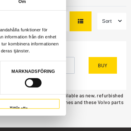
Om
Sort
andahålla funktioner för
n information från din enhet
 tur kombinera informationen
deras tjänster.
NEEDED
m
, 4-6 days
BUY
MARKNADSFÖRING
excl.
r back loaders BM 841 are available as new, refurbished
r all Volvo construction machines and these Volvo parts
Tillåt alla
or Volvo back loaders BM 841.