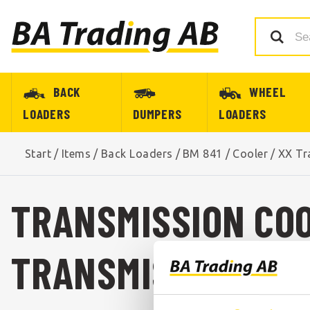
BACK
WHEEL
LOADERS
DUMPERS
LOADERS
Start
/
Items
/
Back Loaders
/
BM 841
/
Cooler
/
XX Tr
TRANSMISSION COO
TRANSMISSION COO