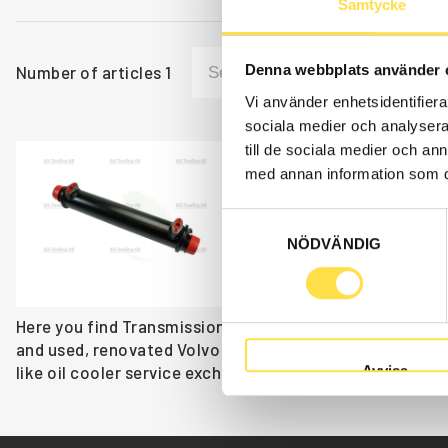
Samtycke
Denna webbplats använder 
Number of articles
1
Vi använder enhetsidentifierar
sociala medier och analysera 
till de sociala medier och a
OIL COOLER SERV
med annan information som du 
TK125B
Samtyckesval
Item no.
738600B
NÖDVÄNDIG
Transmission
Åtgår
1
Here you find Transmission cooler to BM 841 back loader
and used, renovated Volvo parts both as original and no
Avvisa
like oil cooler service exchange (738600B, TK125B, 47476