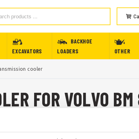
Ca
BACKHOE
EXCAVATORS
LOADERS
OTHER
ansmission cooler
LER FOR VOLVO BM 
LER FOR BM 841