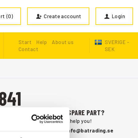
rt
0
Create account
Login
Start
Help
About us
SVERIGE -
Contact
SEK
841
ARE YOU MISSING A SPARE PART?
Contact us and we will help you!
+46 (0) 152-32500
info@batrading.se