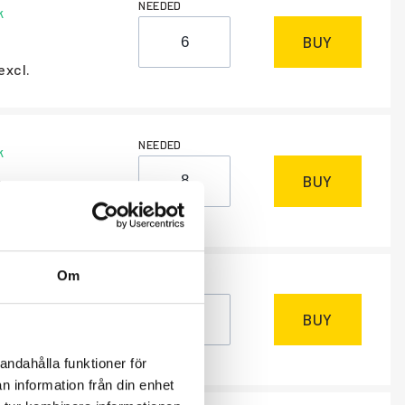
NEEDED
k
BUY
excl.
NEEDED
k
BUY
excl.
Om
NEEDED
k
BUY
excl.
andahålla funktioner för
n information från din enhet