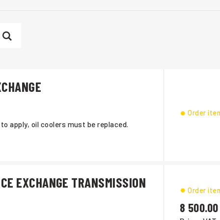
XCHANGE
Order ite
 to apply, oil coolers must be replaced.
ICE EXCHANGE TRANSMISSION
Order ite
8 500.00