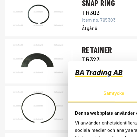
SNAP RING
TR303
Item no.
795303
Åtgår
6
RETAINER
TR323
Item no.
795323
Åtgår
8
Samtycke
SNAP RING
TR311
Denna webbplats använder 
Item no.
795311
Åtgår
2
Vi använder enhetsidentifierar
sociala medier och analysera 