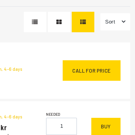
Sort
m
, 4-6 days
CALL FOR PRICE
NEEDED
m
, 4-6 days
BUY