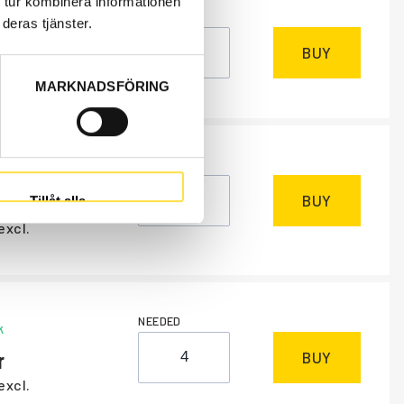
 tur kombinera informationen
NEEDED
deras tjänster.
k
BUY
excl.
MARKNADSFÖRING
NEEDED
k
BUY
Tillåt alla
excl.
NEEDED
k
BUY
excl.