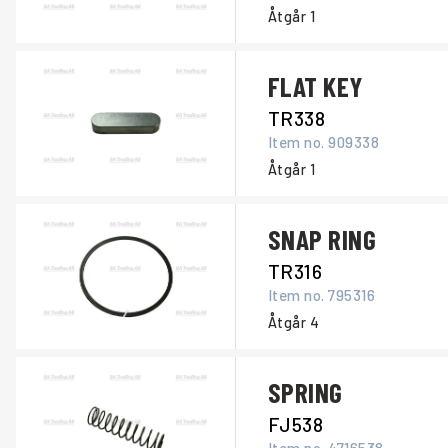
Åtgår
1
FLAT KEY
TR338
Item no.
909338
Åtgår
1
SNAP RING
TR316
Item no.
795316
Åtgår
4
SPRING
FJ538