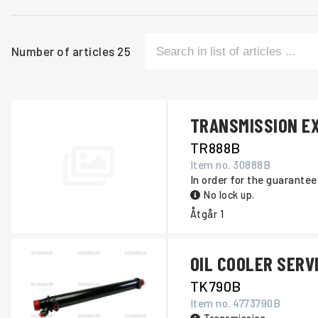
Number of articles
25
TRANSMISSION E
TR888B
Item no.
30888B
In order for the guarantee
No lock up.
Åtgår
1
OIL COOLER SERV
TK790B
Item no.
4773790B