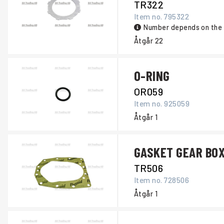
TR322
Item no.
795322
Number depends on the 
Åtgår
22
O-RING
OR059
Item no.
925059
Åtgår
1
GASKET GEAR BO
TR506
Item no.
728506
Åtgår
1