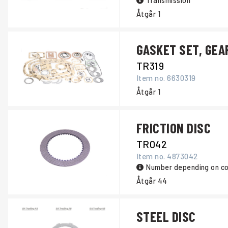
Transmission
Åtgår
1
GASKET SET, GEA
TR319
Item no.
6630319
Åtgår
1
FRICTION DISC
TR042
Item no.
4873042
Number depending on co
Åtgår
44
STEEL DISC