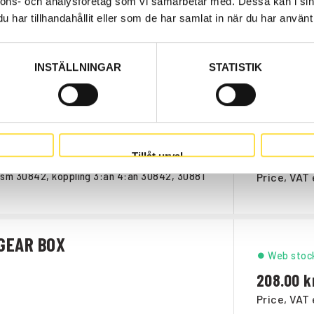
nnons- och analysföretag som vi samarbetar med. Dessa kan i sin
har tillhandahållit eller som de har samlat in när du har använt 
Web stoc
126.00
Price, VAT 
INSTÄLLNINGAR
STATISTIK
GEAR BOX
Web stoc
118.00
Tillåt urval
Price, VAT 
nsm 30842, koppling 3:an 4:an 30842, 30881
GEAR BOX
Web stoc
208.00
Price, VAT 