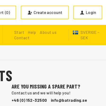
rt
0
Create account
Login
Start
Help
About us
SVERIGE -
Contact
SEK
TS
ARE YOU MISSING A SPARE PART?
Contact us and we will help you!
+46 (0) 152-32500
info@batrading.se