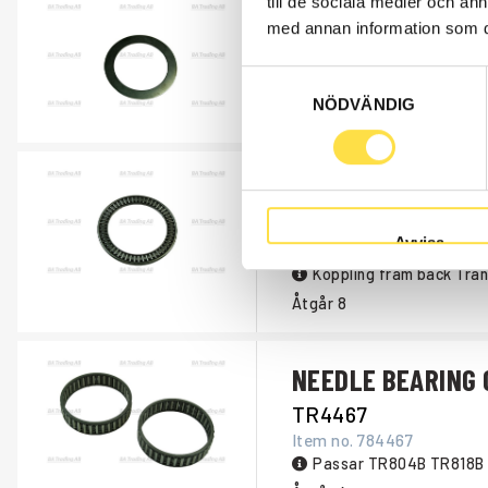
till de sociala medier och a
THRUST WASHER
med annan information som du 
SH319
Samtyckesval
Item no.
795319
NÖDVÄNDIG
Åtgår
12
NEEDLE BEARING 
TR433
Avvisa
Item no.
795433
Koppling fram back Tra
Åtgår
8
NEEDLE BEARING 
TR4467
Item no.
784467
Passar TR804B TR818B