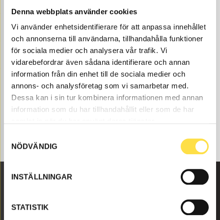
parts here at BA Trading. Our machinery parts to
Denna webbplats använder cookies
excavators are available as new or used parts and
Vi använder enhetsidentifierare för att anpassa innehållet
carefully refurbished machinery parts both original and
och annonserna till användarna, tillhandahålla funktioner
non-original. We have machinery like inlet system for
all Volvo construction machines and these machinery
för sociala medier och analysera vår trafik. Vi
parts like injector (22172535, MR535, 20530081,
vidarebefordrar även sådana identifierare och annan
20530438, 20847327) to inlet system that fits Volvo
information från din enhet till de sociala medier och
excavators EC460B.
annons- och analysföretag som vi samarbetar med.
Dessa kan i sin tur kombinera informationen med annan
information som du har tillhandahållit eller som de har
samlat in när du har använt deras tjänster.
Samtyckesval
NÖDVÄNDIG
INSTÄLLNINGAR
Malmbyvägen 16
STATISTIK
645 47 Strängnäs