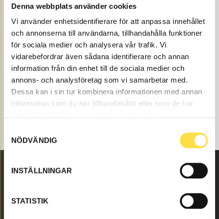
Denna webbplats använder cookies
CONTROL SYSTEM
Vi använder enhetsidentifierare för att anpassa innehållet
och annonserna till användarna, tillhandahålla funktioner
TIPPING CYLINDER
för sociala medier och analysera vår trafik. Vi
vidarebefordrar även sådana identifierare och annan
information från din enhet till de sociala medier och
annons- och analysföretag som vi samarbetar med.
Dessa kan i sin tur kombinera informationen med annan
information som du har tillhandahållit eller som de har
samlat in när du har använt deras tjänster.
Samtyckesval
NÖDVÄNDIG
INSTÄLLNINGAR
Malmbyvägen 16
645 47 Strängnäs
STATISTIK