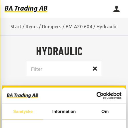
Start
/
Items
/
Dumpers
/
BM A20 6X4
/
Hydraulic
HYDRAULIC
HYDRAULIC
Samtycke
Information
Om
HYDRAULIC PUMP