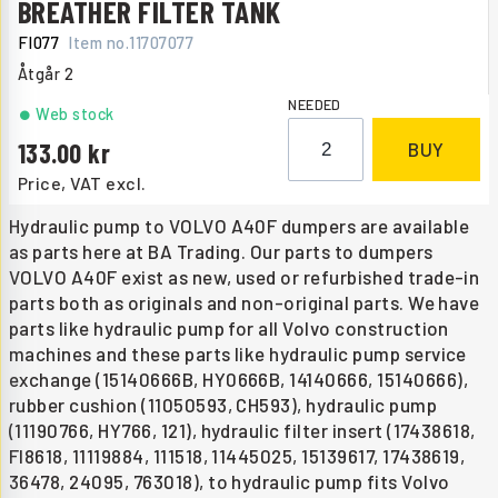
BREATHER FILTER TANK
FI077
Item no.
11707077
Åtgår
2
NEEDED
Web stock
133.00
BUY
Price, VAT excl.
Hydraulic pump to VOLVO A40F dumpers are available
as parts here at BA Trading. Our parts to dumpers
VOLVO A40F exist as new, used or refurbished trade-in
parts both as originals and non-original parts. We have
parts like hydraulic pump for all Volvo construction
machines and these parts like hydraulic pump service
exchange (15140666B, HY0666B, 14140666, 15140666),
rubber cushion (11050593, CH593), hydraulic pump
(11190766, HY766, 121), hydraulic filter insert (17438618,
FI8618, 11119884, 111518, 11445025, 15139617, 17438619,
36478, 24095, 763018), to hydraulic pump fits Volvo