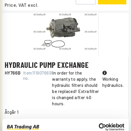
Price, VAT excl.
HYDRAULIC PUMP EXCHANGE
HY766B
Item
11190766B
In order for the
no.
warranty to apply, the
Working
hydraulic filters should
hydraulics.
be replaced! Extrafilter
is changed after 40
hours.
Åtgår
1
NEEDED
Web stock