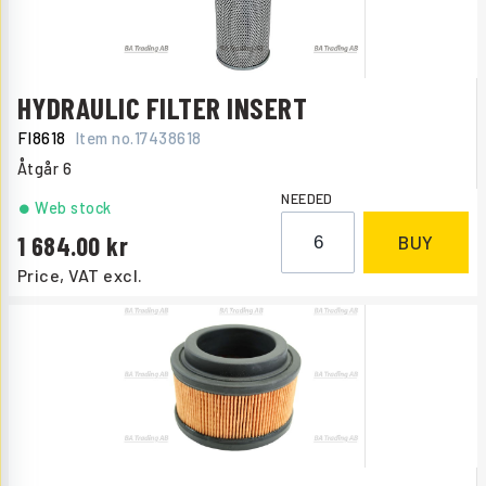
HYDRAULIC FILTER INSERT
FI8618
Item no.
17438618
Åtgår
6
NEEDED
Web stock
1 684.00
BUY
Price, VAT excl.