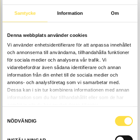
19 425.00
BUY
Price, VAT excl.
Samtycke
Information
Om
Denna webbplats använder cookies
Vi använder enhetsidentifierare för att anpassa innehållet
och annonserna till användarna, tillhandahålla funktioner
för sociala medier och analysera vår trafik. Vi
vidarebefordrar även sådana identifierare och annan
HYDRAULIC PUMP
information från din enhet till de sociala medier och
annons- och analysföretag som vi samarbetar med.
HY766
Item
11190766
In order for the warranty
no.
to apply, the hydraulic
Working
Dessa kan i sin tur kombinera informationen med annan
filters should be replaced!
hydraulics.
information som du har tillhandahållit eller som de har
Extrafilter is changed
samlat in när du har använt deras tjänster.
after 40 hours.
Samtyckesval
Åtgår
1
NÖDVÄNDIG
NEEDED
Order item
, 4-6 days
BUY