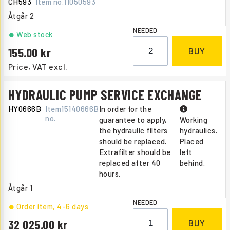
CH593
Item no.
11050593
Åtgår
2
NEEDED
Web stock
155.00
BUY
Price, VAT excl.
HYDRAULIC PUMP SERVICE EXCHANGE
HY0666B
Item
15140666B
In order for the
no.
guarantee to apply,
Working
the hydraulic filters
hydraulics.
should be replaced.
Placed
Extrafilter should be
left
replaced after 40
behind.
hours.
Åtgår
1
NEEDED
Order item
, 4-6 days
32 025.00
BUY