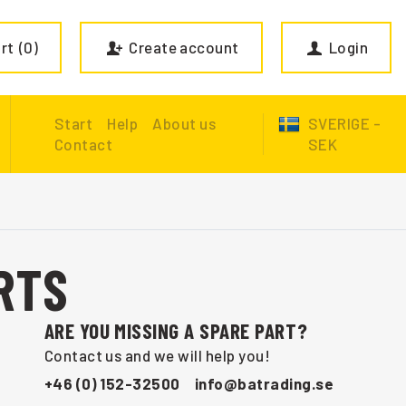
rt
0
Create account
Login
Start
Help
About us
SVERIGE -
Contact
SEK
RTS
ARE YOU MISSING A SPARE PART?
Contact us and we will help you!
+46 (0) 152-32500
info@batrading.se