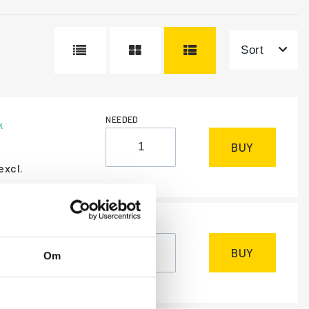
Sort
NEEDED
k
BUY
excl.
NEEDED
m
, 1-2 days
BUY
Om
excl.