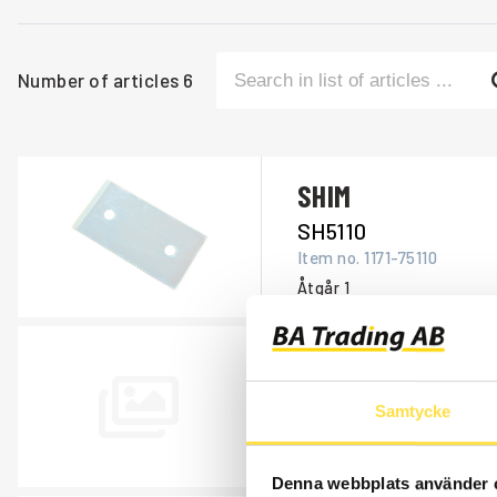
Number of articles
6
SHIM
SH5110
Item no.
1171-75110
Åtgår
1
SHIM
SH586
Samtycke
Item no.
14054586
Åtgår
1
Denna webbplats använder 