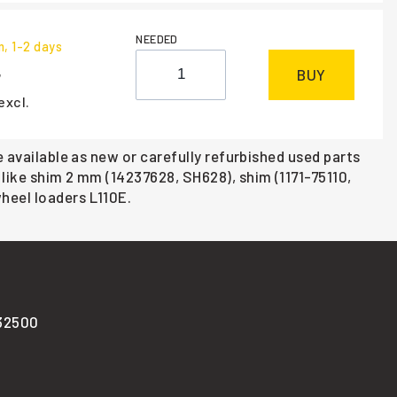
NEEDED
m
, 1-2 days
BUY
excl.
e available as new or carefully refurbished used parts
like shim 2 mm (14237628, SH628), shim (1171-75110,
heel loaders L110E.
-32500