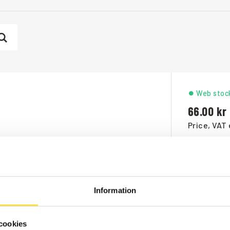
Web stoc
66.00
Price, VAT 
Order ite
1 348.00
Information
Price, VAT 
cookies