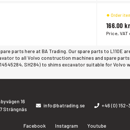
Order ite
166.00
Price, VAT 
pare parts here at BA Trading. Our spare parts to L110E ar
avator to all Volvo construction machines and spare parts 
(14545284, SH284) to shims excavator suitable for Volvo w
byvägen 16
info@batrading.se
+46 (0) 152
7 Strängnäs
Facebook
Instagram
Youtube