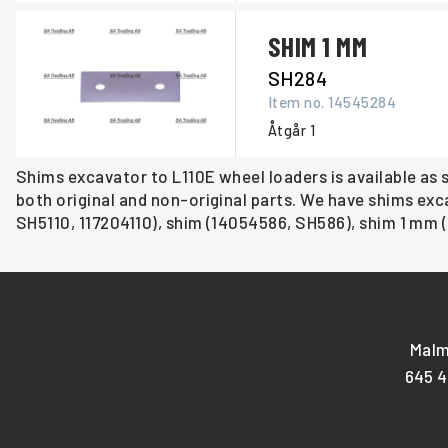
SHIM 1 MM
SH284
Item no.
14545284
Åtgår
1
Shims excavator to L110E wheel loaders is available as s
both original and non-original parts. We have shims exc
SH5110, 117204110), shim (14054586, SH586), shim 1 mm 
Malm
645 4