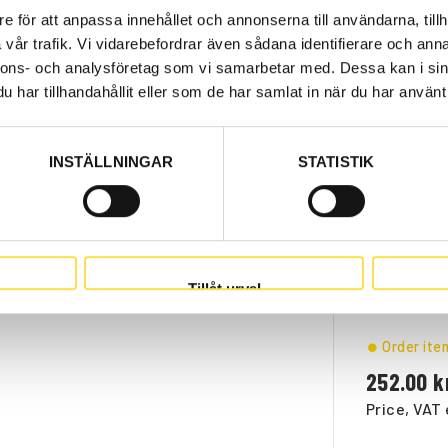
e för att anpassa innehållet och annonserna till användarna, tillh
Web stoc
vår trafik. Vi vidarebefordrar även sådana identifierare och anna
nnons- och analysföretag som vi samarbetar med. Dessa kan i sin
199.00
har tillhandahållit eller som de har samlat in när du har använt 
Price, VAT 
INSTÄLLNINGAR
STATISTIK
Web stoc
166.00
Price, VAT 
Tillåt urval
Order ite
252.00
Price, VAT 