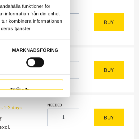
andahålla funktioner för
NEEDED
k
n information från din enhet
 tur kombinera informationen
BUY
deras tjänster.
excl.
MARKNADSFÖRING
NEEDED
k
BUY
excl.
Tillåt alla
NEEDED
m
, 1-2 days
BUY
excl.