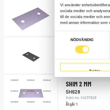
Vi använder enhetsidentifierar
SHIM
sociala medier och analysera 
SH588
till de sociala medier och a
Item no.
14054588
med annan information som du 
Åtgår
1
Samtyckesval
NÖDVÄNDIG
SHIM
SH101
Item no.
14231101
Åtgår
1
Avvisa
SHIM 2 MM
SH628
Item no.
14237628
Åtgår
1