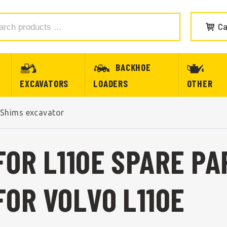
Ca
BACKHOE
EXCAVATORS
LOADERS
OTHER
Shims excavator
FOR L110E SPARE PA
FOR VOLVO L110E