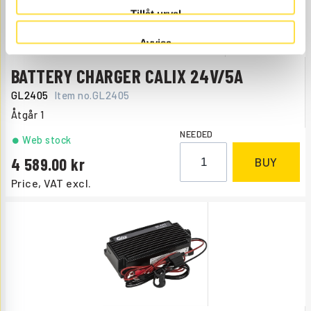
Tillåt urval
Avvisa
BATTERY CHARGER CALIX 24V/5A
GL2405
Item no.
GL2405
Åtgår
1
NEEDED
Web stock
4 589.00
BUY
Price, VAT excl.