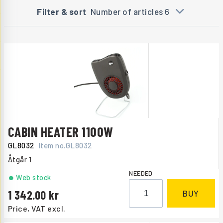
Filter & sort
Number of articles 6
CABIN HEATER 1100W
GL8032
Item no.
GL8032
Åtgår
1
NEEDED
Web stock
1 342.00
BUY
Price, VAT excl.