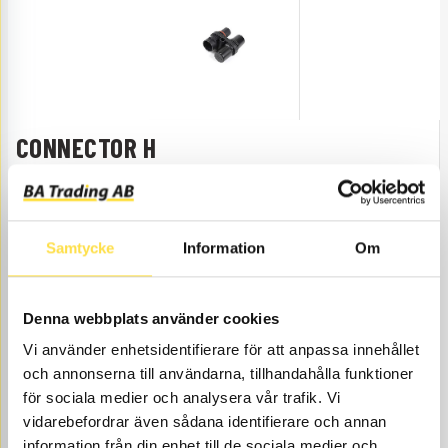
CONNECTOR H
GL2425
Item no.
GL2425
Connector H is the new, smart connector which makes it
possible to either choose cable directions, or the third
connection can be used for a Calix battery charger.
Samtycke
Information
Om
Åtgår
1
NEEDED
Web stock
Denna webbplats använder cookies
259.00
BUY
Vi använder enhetsidentifierare för att anpassa innehållet
Price, VAT excl.
och annonserna till användarna, tillhandahålla funktioner
för sociala medier och analysera vår trafik. Vi
vidarebefordrar även sådana identifierare och annan
information från din enhet till de sociala medier och