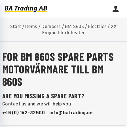
Start
/
Items
/
Dumpers
/
BM 860S
/
Electrics
/
XX
Engine block heater
FOR BM 860S SPARE PARTS
MOTORVÄRMARE TILL BM
860S
ARE YOU MISSING A SPARE PART?
Contact us and we will help you!
+46 (0) 152-32500
info@batrading.se