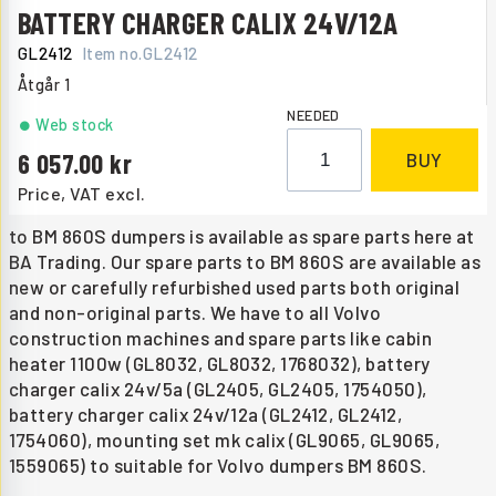
BATTERY CHARGER CALIX 24V/12A
GL2412
Item no.
GL2412
Åtgår
1
NEEDED
Web stock
6 057.00
BUY
Price, VAT excl.
to BM 860S dumpers is available as spare parts here at
BA Trading. Our spare parts to BM 860S are available as
new or carefully refurbished used parts both original
and non-original parts. We have to all Volvo
construction machines and spare parts like cabin
heater 1100w (GL8032, GL8032, 1768032), battery
charger calix 24v/5a (GL2405, GL2405, 1754050),
battery charger calix 24v/12a (GL2412, GL2412,
1754060), mounting set mk calix (GL9065, GL9065,
1559065) to suitable for Volvo dumpers BM 860S.