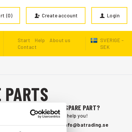
rt
0
Create account
Login
Start
Help
About us
SVERIGE -
Contact
SEK
E PARTS
ARE YOU MISSING A SPARE PART?
Contact us and we will help you!
+46 (0) 152-32500
info@batrading.se