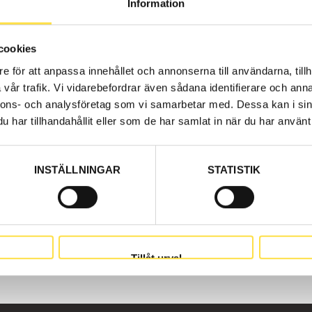
Information
e parts here at BA Trading. Our spare parts to BM 861 6X4 
rake to all Volvo construction machines and spare parts l
cookies
e för att anpassa innehållet och annonserna till användarna, tillh
vår trafik. Vi vidarebefordrar även sådana identifierare och anna
nnons- och analysföretag som vi samarbetar med. Dessa kan i sin
har tillhandahållit eller som de har samlat in när du har använt 
INSTÄLLNINGAR
STATISTIK
Tillåt urval