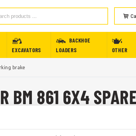
Ca
BACKHOE
EXCAVATORS
LOADERS
OTHER
rking brake
R BM 861 6X4 SPAR
R BM 861 6X4