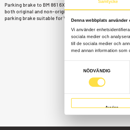
Samtycke
Parking brake to BM 861 6X4 dumpers is available as spar
both original and non-original parts. We have parking b
parking brake suitable for Volvo dumpers BM 861 6X4.
Denna webbplats använder 
Vi använder enhetsidentifierar
sociala medier och analysera 
till de sociala medier och a
med annan information som du 
Samtyckesval
NÖDVÄNDIG
Avvisa