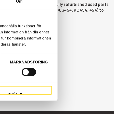
Om
are available as new or carefully refurbished used parts
ike compressor kit 860s,861 (11703454, KO454, 454) to
andahålla funktioner för
n information från din enhet
 tur kombinera informationen
deras tjänster.
MARKNADSFÖRING
Tillåt alla