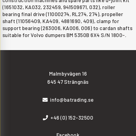
(1651032, KA032, 232459, 941509671, 032), roller
bearing final drive (11000274, RL274, 274), propeller
shaft (11056409, KA409, 4881690, 409), clamp for
support bearing (263006, KA006, 006) to cardan shafts
suitable for Volvo dumpers BM 5350B 6X4 S/N 1800-.
Malmbyvägen 16
645 47 Strängnäs
info@batrading.se
+46 (0) 152-32500
Facebook