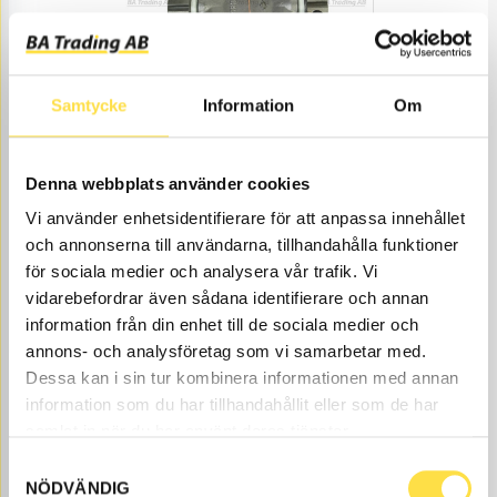
Samtycke
Information
Om
UNIVERSAL JOINT
KA643
Item
6213643
Fits the drive shaft
Position
no.
Ka671.
3.
Denna webbplats använder cookies
Åtgår
2
Vi använder enhetsidentifierare för att anpassa innehållet
NEEDED
och annonserna till användarna, tillhandahålla funktioner
Order item
, 4-6 days
för sociala medier och analysera vår trafik. Vi
1 603.00
BUY
vidarebefordrar även sådana identifierare och annan
Price, VAT excl.
information från din enhet till de sociala medier och
annons- och analysföretag som vi samarbetar med.
Dessa kan i sin tur kombinera informationen med annan
information som du har tillhandahållit eller som de har
samlat in när du har använt deras tjänster.
Samtyckesval
NÖDVÄNDIG