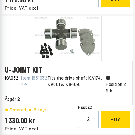
Price, VAT excl.
U-JOINT KIT
KA032
Item
1651032
Fits the drive shaft KA174,
no.
KA861 & Ka409.
Position 2
& 5
Åtgår
2
NEEDED
Ordered
, 4-6 days
1 330.00
BUY
Price, VAT excl.