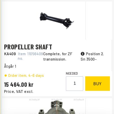
PROPELLER SHAFT
KA409
Item
11056409
Complete, for ZF
Position 2.
no.
transmission.
Sn 3500-
Åtgår
1
NEEDED
Order item
, 4-6 days
15 464.00
BUY
Price, VAT excl.