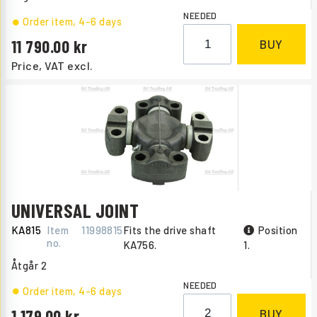
NEEDED
Order item
, 4-6 days
11 790.00
BUY
Price, VAT excl.
UNIVERSAL JOINT
KA815
Item
11998815
Fits the drive shaft
Position
no.
KA756.
1.
Åtgår
2
NEEDED
Order item
, 4-6 days
1 179.00
BUY