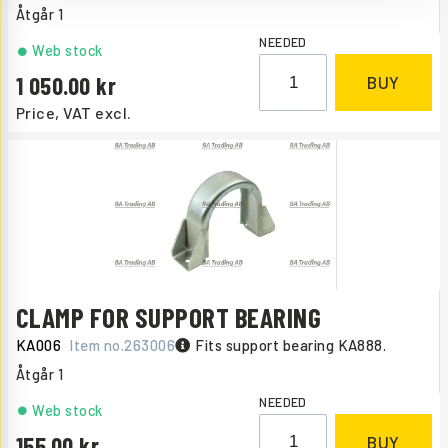
Åtgår
1
NEEDED
Web stock
1 050.00
BUY
Price, VAT excl.
CLAMP FOR SUPPORT BEARING
KA006
Item no.
263006
Fits support bearing KA888.
Åtgår
1
NEEDED
Web stock
155.00
BUY