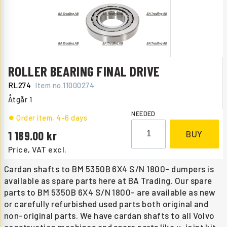
ROLLER BEARING FINAL DRIVE
RL274
Item no.
11000274
Åtgår
1
NEEDED
Order item
, 4-6 days
1 189.00
BUY
Price, VAT excl.
Cardan shafts to BM 5350B 6X4 S/N 1800- dumpers is
available as spare parts here at BA Trading. Our spare
parts to BM 5350B 6X4 S/N 1800- are available as new
or carefully refurbished used parts both original and
non-original parts. We have cardan shafts to all Volvo
construction machines and spare parts like u-joint kit