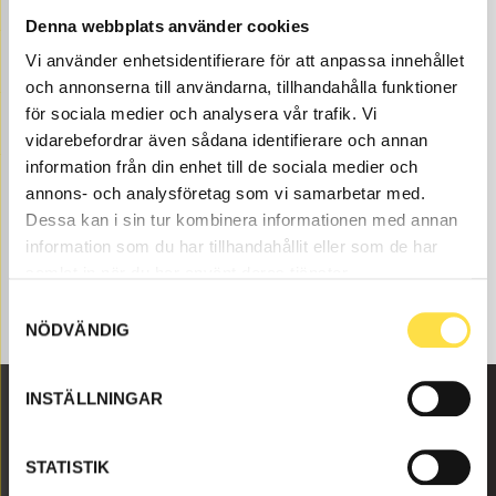
Trading. Our parts to dumpers BM 861 6X6 exist as new,
Denna webbplats använder cookies
used or refurbished trade-in parts both as originals and
Vi använder enhetsidentifierare för att anpassa innehållet
non-original parts. We have parts like for all Volvo
och annonserna till användarna, tillhandahålla funktioner
construction machines and these parts like battery
charger calix 24v/5a (GL2405, GL2405, 1754050), to
för sociala medier och analysera vår trafik. Vi
fits Volvo dumpers BM 861 6X6.
vidarebefordrar även sådana identifierare och annan
information från din enhet till de sociala medier och
annons- och analysföretag som vi samarbetar med.
Dessa kan i sin tur kombinera informationen med annan
information som du har tillhandahållit eller som de har
samlat in när du har använt deras tjänster.
Samtyckesval
NÖDVÄNDIG
INSTÄLLNINGAR
Malmbyvägen 16
STATISTIK
645 47 Strängnäs