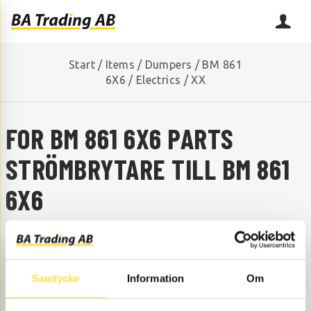
Start
/
Items
/
Dumpers
/
BM 861
6X6
/
Electrics
/
XX
FOR BM 861 6X6 PARTS
STRÖMBRYTARE TILL BM 861
6X6
ARE YOU MISSING A SPARE PART?
Contact us and we will help you!
+46 (0) 152-32500
info@batrading.se
Samtycke
Information
Om
to BM 861 6X6 dumpers are available as parts here at BA