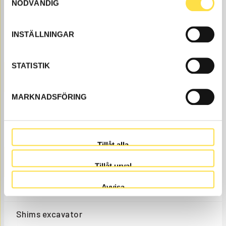
NÖDVÄNDIG
Lift cylinder
INSTÄLLNINGAR
Tilt cylinder
STATISTIK
COOLER
MARKNADSFÖRING
Engine cooler
Transmission cooler
Tillåt alla
LOAD UNIT
Tillåt urval
Avvisa
Shims
Shims excavator