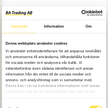
Filter engine
Filter transmission
Samtycke
Information
Om
PAINT
Denna webbplats använder cookies
Paint
Vi använder enhetsidentifierare för att anpassa innehållet
och annonserna till användarna, tillhandahålla funktioner
för sociala medier och analysera vår trafik. Vi
DRIVER SEAT
vidarebefordrar även sådana identifierare och annan
information från din enhet till de sociala medier och
Driver seat
annons- och analysföretag som vi samarbetar med.
Dessa kan i sin tur kombinera informationen med annan
information som du har tillhandahållit eller som de har
HYDRAULIC
samlat in när du har använt deras tjänster.
Samtyckesval
Hydraulic