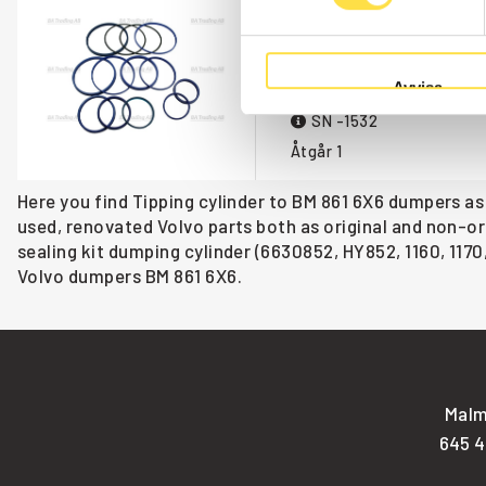
SEALING KIT DUM
HY852
Avvisa
Item no.
6630852
SN -1532
Åtgår
1
Here you find Tipping cylinder to BM 861 6X6 dumpers as
used, renovated Volvo parts both as original and non-ori
sealing kit dumping cylinder (6630852, HY852, 1160, 1170,
Volvo dumpers BM 861 6X6.
Malm
645 4