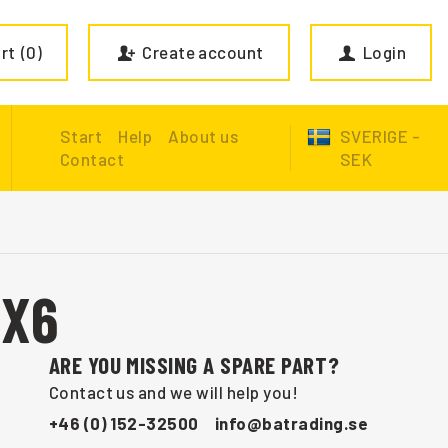
rt
0
Create account
Login
Start
Help
About us
SVERIGE -
Contact
SEK
6X6
ARE YOU MISSING A SPARE PART?
Contact us and we will help you!
+46 (0) 152-32500
info@batrading.se