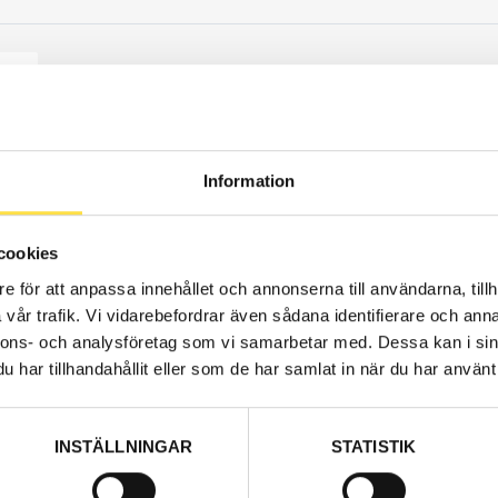
Information
Order ite
1 361.00
cookies
Price, VAT 
e för att anpassa innehållet och annonserna till användarna, tillh
vår trafik. Vi vidarebefordrar även sådana identifierare och anna
nnons- och analysföretag som vi samarbetar med. Dessa kan i sin
har tillhandahållit eller som de har samlat in när du har använt 
Web stoc
239.00
Price, VAT 
INSTÄLLNINGAR
STATISTIK