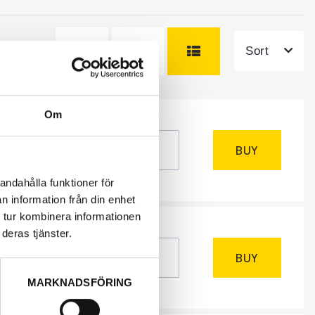
Sort
Om
NEEDED
m
, 1-2 days
BUY
excl.
andahålla funktioner för
n information från din enhet
 tur kombinera informationen
NEEDED
deras tjänster.
k
BUY
excl.
MARKNADSFÖRING