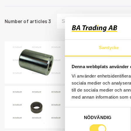
Number of articles
3
Samtycke
SLEEVE
TA923
Denna webbplats använder 
Item no.
4864923
Åtgår
2
Vi använder enhetsidentifierar
sociala medier och analysera 
till de sociala medier och a
LINK BEARING
med annan information som du 
LA679
Samtyckesval
Item no.
183679
NÖDVÄNDIG
Åtgår
2