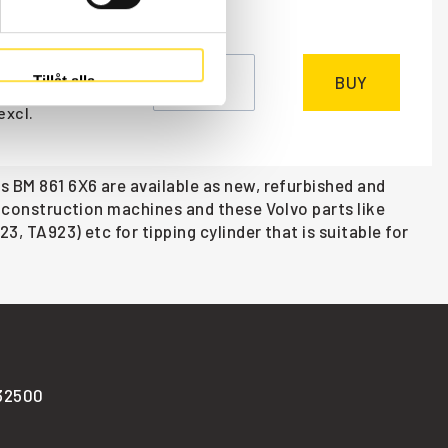
NEEDED
k
Tillåt alla
BUY
excl.
s BM 861 6X6 are available as new, refurbished and
vo construction machines and these Volvo parts like
3, TA923) etc for tipping cylinder that is suitable for
-32500