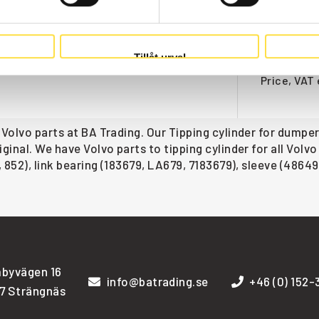
PING CYLINDER
Web stoc
1 368.00
Tillåt urval
Price, VAT 
 Volvo parts at BA Trading. Our Tipping cylinder for dumper
ginal. We have Volvo parts to tipping cylinder for all Vol
 852), link bearing (183679, LA679, 7183679), sleeve (486492
byvägen 16
info@batrading.se
+46 (0) 152
7 Strängnäs