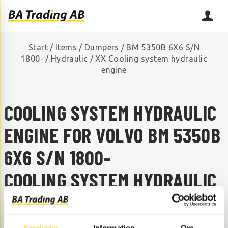
Start
/
Items
/
Dumpers
/
BM 5350B 6X6 S/N
1800-
/
Hydraulic
/
XX Cooling system hydraulic
engine
COOLING SYSTEM HYDRAULIC
ENGINE FOR VOLVO BM 5350B
6X6 S/N 1800-
COOLING SYSTEM HYDRAULIC
ENGINE FOR BM 5350B 6X6
S/N 1800-
Samtycke
Information
Om