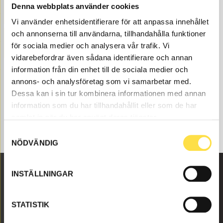
Denna webbplats använder cookies
FILTER ENGINE
Vi använder enhetsidentifierare för att anpassa innehållet
och annonserna till användarna, tillhandahålla funktioner
FILTER TRANSMISSION
för sociala medier och analysera vår trafik. Vi
vidarebefordrar även sådana identifierare och annan
information från din enhet till de sociala medier och
annons- och analysföretag som vi samarbetar med.
Dessa kan i sin tur kombinera informationen med annan
information som du har tillhandahållit eller som de har
samlat in när du har använt deras tjänster.
Samtyckesval
NÖDVÄNDIG
INSTÄLLNINGAR
Malmbyvägen 16
645 47 Strängnäs
STATISTIK