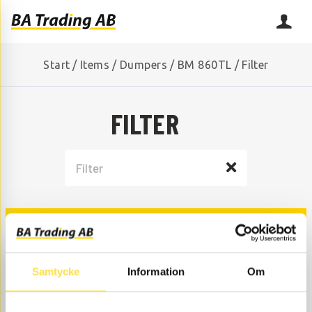
Start
/
Items
/
Dumpers
/
BM 860TL
/
Filter
FILTER
FILTER KITS
Samtycke
Information
Om
FILTER HYDRAULIC SYSTEM