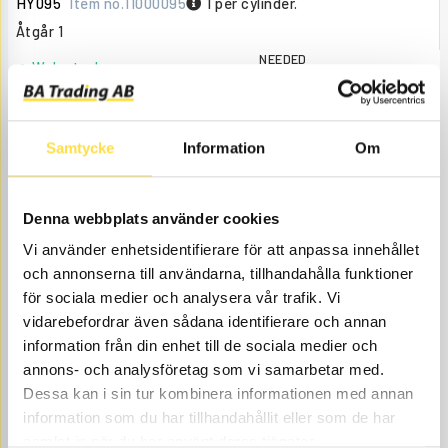
HY095
Item no.
11000095
1 per cylinder.
Åtgår
1
NEEDED
Web stock
2 622.00
BUY
Price, VAT excl.
Samtycke
Information
Om
Denna webbplats använder cookies
Vi använder enhetsidentifierare för att anpassa innehållet
och annonserna till användarna, tillhandahålla funktioner
för sociala medier och analysera vår trafik. Vi
vidarebefordrar även sådana identifierare och annan
SLEEVE
information från din enhet till de sociala medier och
TA489
Item no.
4737489
2 per cylinder.
annons- och analysföretag som vi samarbetar med.
Åtgår
2
Dessa kan i sin tur kombinera informationen med annan
information som du har tillhandahållit eller som de har
NEEDED
Web stock
samlat in när du har använt deras tjänster.