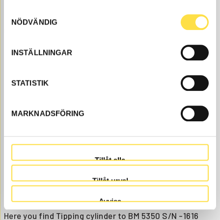
735.00
BUY
Samtyckesval
Price, VAT excl.
NÖDVÄNDIG
INSTÄLLNINGAR
STATISTIK
MARKNADSFÖRING
LINK BEARING
LA679
Item no.
183679
Åtgår
2
Tillåt alla
NEEDED
Web stock
239.00
Tillåt urval
BUY
Price, VAT excl.
Avvisa
Here you find Tipping cylinder to BM 5350 S/N -1616