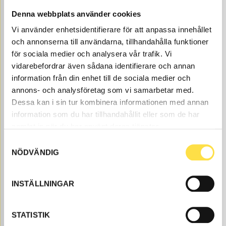
Price, VAT excl.
Denna webbplats använder cookies
Vi använder enhetsidentifierare för att anpassa innehållet
och annonserna till användarna, tillhandahålla funktioner
för sociala medier och analysera vår trafik. Vi
vidarebefordrar även sådana identifierare och annan
information från din enhet till de sociala medier och
annons- och analysföretag som vi samarbetar med.
Dessa kan i sin tur kombinera informationen med annan
STARTER MOTOR
information som du har tillhandahållit eller som de har
ST097
Item no.
4881097
Engine 44670-
samlat in när du har använt deras tjänster.
Åtgår
1
Samtyckesval
NÖDVÄNDIG
NEEDED
Ordered
, 4-6 days
5 560.00
BUY
INSTÄLLNINGAR
Price, VAT excl.
Here you find Engine block heater to L120 wheel
STATISTIK
loaders as Volvo parts at BA Trading. Our Engine block