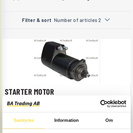
Filter & sort
Number of articles 2
STARTER MOTOR
ST031
Item no.
4881031
Engine -44669
Åtgår
1
NEEDED
Ordered
, 4-6 days
Samtycke
Information
Om
4 790.00
BUY