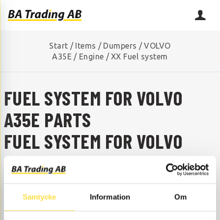
Start
/
Items
/
Dumpers
/
VOLVO
A35E
/
Engine
/
XX Fuel system
FUEL SYSTEM FOR VOLVO
A35E PARTS
FUEL SYSTEM FOR VOLVO
A35E
ARE YOU MISSING A SPARE PART?
Samtycke
Information
Om
Contact us and we will help you!
+46 (0) 152-32500
info@batrading.se