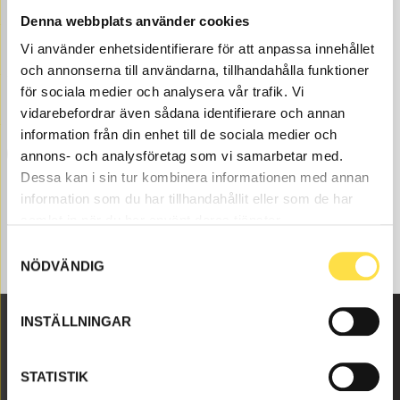
Denna webbplats använder cookies
Fuel system to VOLVO A35E dumpers are available as
parts here at BA Trading. Our parts to dumpers VOLVO
Vi använder enhetsidentifierare för att anpassa innehållet
A35E exist as new, used or refurbished trade-in parts
och annonserna till användarna, tillhandahålla funktioner
both as originals and non-original parts. We have parts
för sociala medier och analysera vår trafik. Vi
like fuel system for all Volvo construction machines
vidarebefordrar även sådana identifierare och annan
and these parts like main bearing standard pair
information från din enhet till de sociala medier och
(20530916, MR916, 51268, 10067, 916), to fuel system
annons- och analysföretag som vi samarbetar med.
fits Volvo dumpers VOLVO A35E.
Dessa kan i sin tur kombinera informationen med annan
information som du har tillhandahållit eller som de har
samlat in när du har använt deras tjänster.
Samtyckesval
NÖDVÄNDIG
INSTÄLLNINGAR
Malmbyvägen 16
STATISTIK
645 47 Strängnäs