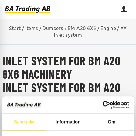
Start
/
Items
/
Dumpers
/
BM A20 6X6
/
Engine
/
XX
Inlet system
INLET SYSTEM FOR BM A20
6X6 MACHINERY
INLET SYSTEM FOR BM A20
6X6
ARE YOU MISSING A SPARE PART?
Samtycke
Information
Om
Contact us and we will help you!
+46 (0) 152-32500
info@batrading.se