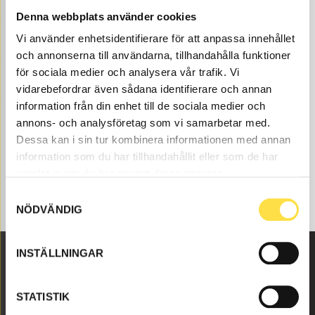
Denna webbplats använder cookies
Inlet system to BM A20 6X6 dumpers are available as
parts here at BA Trading. Our machinery parts to
Vi använder enhetsidentifierare för att anpassa innehållet
dumpers are available as new or used parts and
och annonserna till användarna, tillhandahålla funktioner
carefully refurbished machinery parts both original and
för sociala medier och analysera vår trafik. Vi
non-original. We have machinery like inlet system for
vidarebefordrar även sådana identifierare och annan
all Volvo construction machines and these machinery
information från din enhet till de sociala medier och
parts like bracket (11030668, MR668, 4772126, 50152) to
annons- och analysföretag som vi samarbetar med.
inlet system that fits Volvo dumpers BM A20 6X6.
Dessa kan i sin tur kombinera informationen med annan
information som du har tillhandahållit eller som de har
samlat in när du har använt deras tjänster.
Samtyckesval
NÖDVÄNDIG
INSTÄLLNINGAR
Malmbyvägen 16
STATISTIK
645 47 Strängnäs