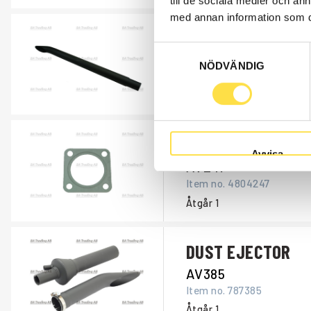
till de sociala medier och a
med annan information som du 
END PIPE
Samtyckesval
AV299
NÖDVÄNDIG
Item no.
4747299
Åtgår
1
GASKET, SHEET M
Avvisa
AV247
Item no.
4804247
Åtgår
1
DUST EJECTOR
AV385
Item no.
787385
Åtgår
1