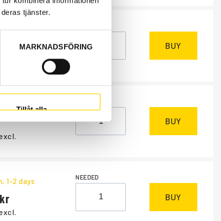
 tur kombinera informationen
deras tjänster.
NEEDED
m
, 1-2 days
BUY
MARKNADSFÖRING
excl.
NEEDED
k
Tillåt alla
BUY
excl.
NEEDED
m
, 1-2 days
BUY
excl.