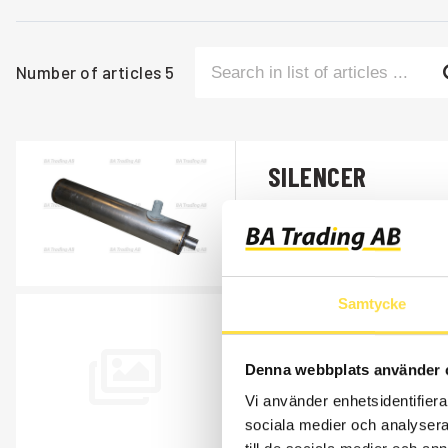
Number of articles
5
SILENCER
AV298
Item no.
4747298
Åtgår
1
Samtycke
SILENCER
AV730
Denna webbplats använder 
Item no.
787730
Vi använder enhetsidentifierar
Standing.
sociala medier och analysera 
Åtgår
1