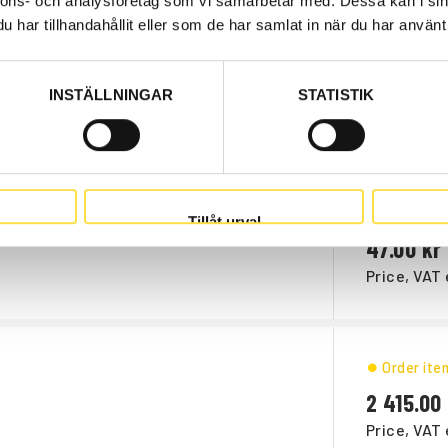
nnons- och analysföretag som vi samarbetar med. Dessa kan i sin
har tillhandahållit eller som de har samlat in när du har använt 
Order ite
752.00
INSTÄLLNINGAR
STATISTIK
Price, VAT 
ETAL
Web stoc
Tillåt urval
47.00
Price, VAT 
Order ite
2 415.00
Price, VAT 