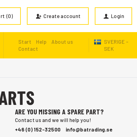
rt
0
Create account
Login
Start
Help
About us
SVERIGE -
Contact
SEK
PARTS
ARE YOU MISSING A SPARE PART?
Contact us and we will help you!
+46 (0) 152-32500
info@batrading.se