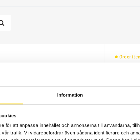
Order ite
4 019.00
Price, VAT 
Information
Order ite
cookies
2 376.00
e för att anpassa innehållet och annonserna till användarna, tillh
Price, VAT 
vår trafik. Vi vidarebefordrar även sådana identifierare och anna