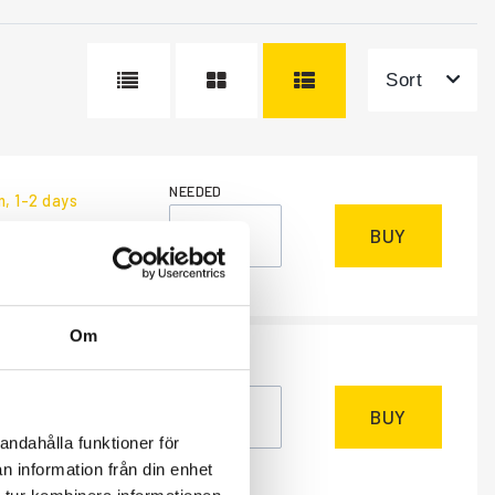
Sort
NEEDED
m
, 1-2 days
BUY
excl.
Om
NEEDED
m
, 1-2 days
BUY
andahålla funktioner för
excl.
n information från din enhet