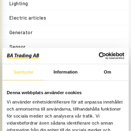
Lighting
Electric articles
Generator
Sensor
Starter
Samtycke
Information
Om
FILTER
Denna webbplats använder cookies
Filter kits
Vi använder enhetsidentifierare för att anpassa innehållet
och annonserna till användarna, tillhandahålla funktioner
Filter hydraulic system
för sociala medier och analysera vår trafik. Vi
vidarebefordrar även sådana identifierare och annan
Filter cabin
information från din enhet till de sociala medier och