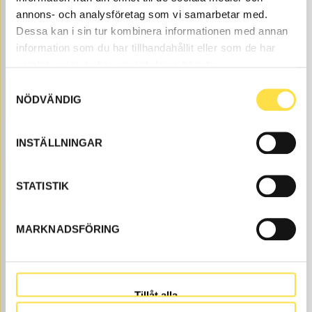
annons- och analysföretag som vi samarbetar med.
Filter engine
Dessa kan i sin tur kombinera informationen med annan
information som du har tillhandahållit eller som de har
Filter transmission
samlat in när du har använt deras tjänster.
Samtyckesval
PAINT
NÖDVÄNDIG
Paint
INSTÄLLNINGAR
HYDRAULIC
STATISTIK
Hydraulic
MARKNADSFÖRING
Hydraulic pump
Control system
Tillåt alla