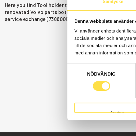
Samtycke
Here you find Tool holder to BM 642 back loaders as Volv
renovated Volvo parts both as original and non-original.
service exchange (738600B, TK125B, 4747632, 738600) etc
Denna webbplats använder 
Vi använder enhetsidentifierar
sociala medier och analysera 
till de sociala medier och a
med annan information som du 
Samtyckesval
NÖDVÄNDIG
Avvisa