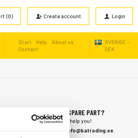
rt
0
Create account
Login
Start
Help
About us
SVERIGE -
Contact
SEK
ARE YOU MISSING A SPARE PART?
Contact us and we will help you!
+46 (0) 152-32500
info@batrading.se