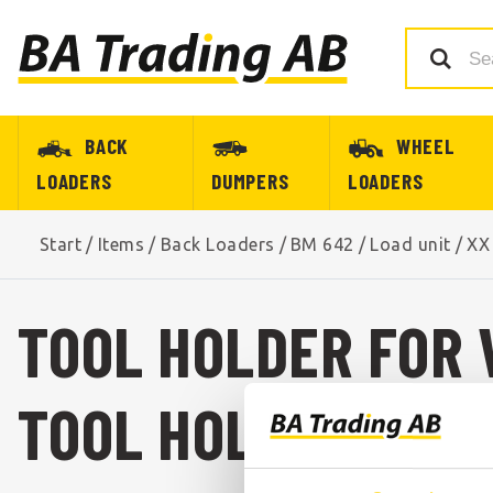
BACK
WHEEL
LOADERS
DUMPERS
LOADERS
Start
/
Items
/
Back Loaders
/
BM 642
/
Load unit
/
XX
TOOL HOLDER FOR 
TOOL HOLDER FOR 