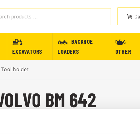
Ca
BACKHOE
EXCAVATORS
LOADERS
OTHER
 Tool holder
VOLVO BM 642
BM 642