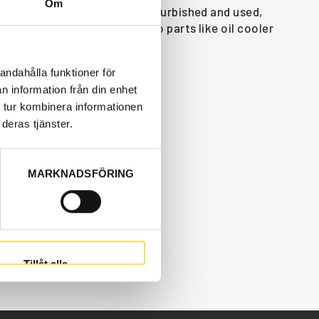
Om
 642 are available as new, refurbished and used,
tion machines and these Volvo parts like oil cooler
BM 642.
andahålla funktioner för
n information från din enhet
 tur kombinera informationen
deras tjänster.
MARKNADSFÖRING
Tillåt alla