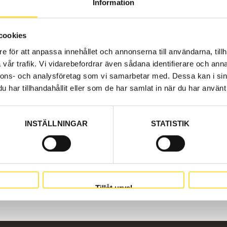
Information
o parts at BA Trading. Our Tool holder for back loaders BM
 We have Volvo parts to tool holder for all Volvo construc
 for tool holder that is suitable for Volvo back loaders 
cookies
e för att anpassa innehållet och annonserna till användarna, tillh
vår trafik. Vi vidarebefordrar även sådana identifierare och anna
nnons- och analysföretag som vi samarbetar med. Dessa kan i sin
har tillhandahållit eller som de har samlat in när du har använt 
INSTÄLLNINGAR
STATISTIK
Tillåt urval