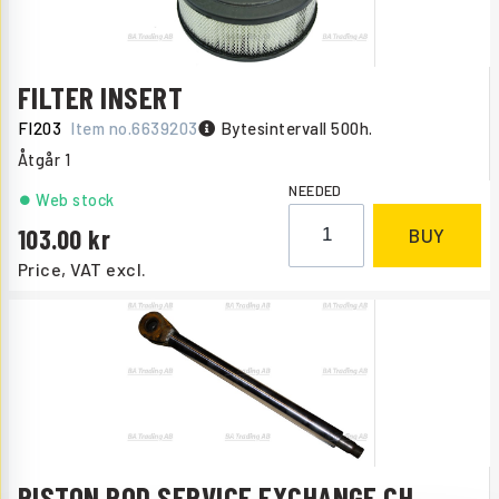
FILTER INSERT
FI203
Item no.
6639203
Bytesintervall 500h.
Åtgår
1
NEEDED
Web stock
103.00
BUY
Price, VAT excl.
PISTON ROD SERVICE EXCHANGE CH