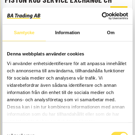
51790-
50%
CH509B
Item no.
4822509B
SN 51790-
Åtgår
2
Samtycke
Information
Om
Order item
, 4-6 days
NEEDED
5 132.50
BUY
Denna webbplats använder cookies
Price, VAT excl.
Vi använder enhetsidentifierare för att anpassa innehållet
50.00
Discount as %
och annonserna till användarna, tillhandahålla funktioner
för sociala medier och analysera vår trafik. Vi
vidarebefordrar även sådana identifierare och annan
information från din enhet till de sociala medier och
annons- och analysföretag som vi samarbetar med.
Dessa kan i sin tur kombinera informationen med annan
information som du har tillhandahållit eller som de har
samlat in när du har använt deras tjänster.
SEALING KIT
Samtyckesval