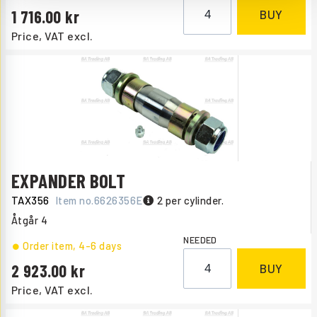
1 716.00
BUY
Price, VAT excl.
EXPANDER BOLT
TAX356
Item no.
6626356E
2 per cylinder.
Åtgår
4
NEEDED
Order item
, 4-6 days
2 923.00
BUY
Price, VAT excl.