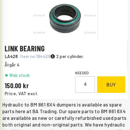
LINK BEARING
LA428
Item no.
184428
2 per cylinder.
Åtgår
4
NEEDED
Web stock
150.00
BUY
Price, VAT excl.
Hydraulic to BM 861 6X4 dumpers is available as spare
parts here at BA Trading. Our spare parts to BM 861 6X4
are available as new or carefully refurbished used parts
both original and non-original parts. We have hydraulic