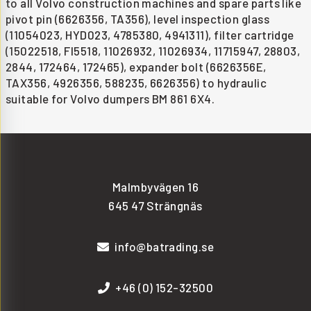
to all Volvo construction machines and spare parts like
pivot pin (6626356, TA356), level inspection glass
(11054023, HYD023, 4785380, 4941311), filter cartridge
(15022518, FI5518, 11026932, 11026934, 11715947, 28803,
2844, 172464, 172465), expander bolt (6626356E,
TAX356, 4926356, 588235, 6626356) to hydraulic
suitable for Volvo dumpers BM 861 6X4.
Malmbyvägen 16
645 47 Strängnäs
info@batrading.se
+46 (0) 152-32500