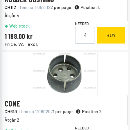
CH112
Item no.
11052112
2 per page.
Position 1.
Åtgår
4
NEEDED
Web stock
1 198.00
BUY
Price, VAT excl.
CONE
CH619
Item no.
11060207
1 per page.
Position 2.
Åtgår
2
NEEDED