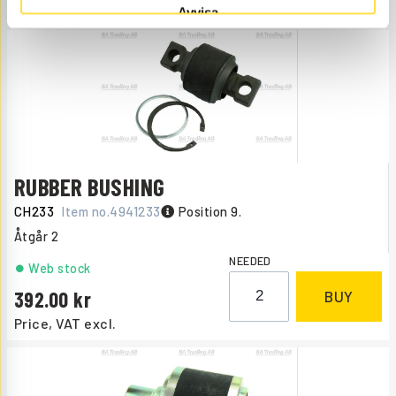
Price, VAT excl.
Avvisa
RUBBER BUSHING
CH233
Item no.
4941233
Position 9.
Åtgår
2
NEEDED
Web stock
392.00
BUY
Price, VAT excl.