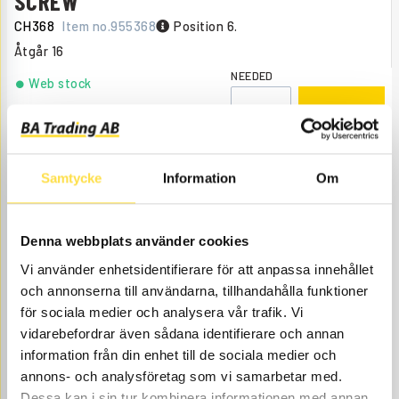
SCREW
CH368
Item no.
955368
Position 6.
Åtgår
16
NEEDED
Web stock
18.00
BUY
Price, VAT excl.
Samtycke
Information
Om
Denna webbplats använder cookies
Vi använder enhetsidentifierare för att anpassa innehållet
och annonserna till användarna, tillhandahålla funktioner
för sociala medier och analysera vår trafik. Vi
LOCK NUT M16
vidarebefordrar även sådana identifierare och annan
CH110
Item no.
963110
Position 7.
information från din enhet till de sociala medier och
Åtgår
16
annons- och analysföretag som vi samarbetar med.
NEEDED
Dessa kan i sin tur kombinera informationen med annan