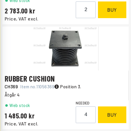
Web stock
2 783.00
BUY
Price, VAT excl.
RUBBER CUSHION
CH369
Item no.
11056369
Position 3.
Åtgår
4
NEEDED
Web stock
1 485.00
BUY
Price, VAT excl.