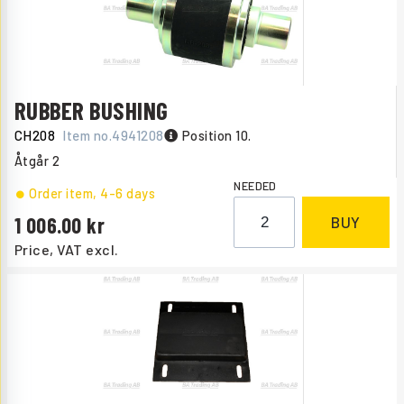
RUBBER BUSHING
CH208
Item no.
4941208
Position 10.
Åtgår
2
NEEDED
Order item
, 4-6 days
1 006.00
BUY
Price, VAT excl.