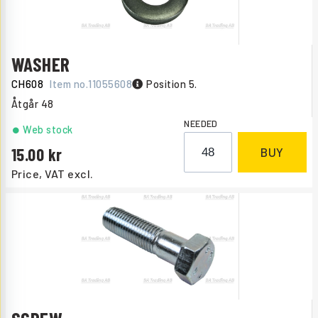
WASHER
CH608
Item no.
11055608
Position 5.
Åtgår
48
NEEDED
Web stock
15.00
BUY
Price, VAT excl.