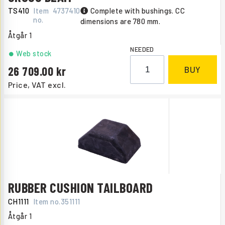
TS410
Item
4737410
Complete with bushings. CC
no.
dimensions are 780 mm.
Åtgår
1
NEEDED
Web stock
26 709.00
BUY
Price, VAT excl.
RUBBER CUSHION TAILBOARD
CH1111
Item no.
351111
Åtgår
1