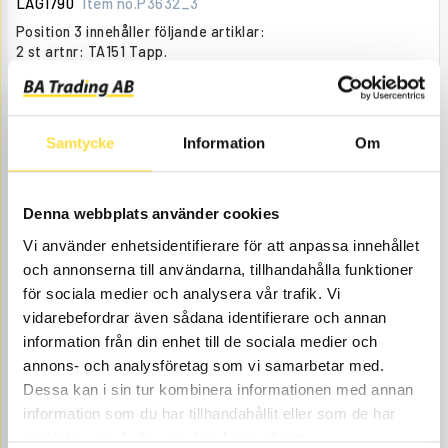
LAG1790
Item no.
P3632_3
Position 3 innehåller följande artiklar:
2 st artnr: TA151 Tapp.
2 st artnr: LA008 Bussning.
Åtgår
1
NEEDED
Order item
, days
Samtycke
Information
Om
5 782.00
BUY
Price, VAT excl.
Denna webbplats använder cookies
Vi använder enhetsidentifierare för att anpassa innehållet
och annonserna till användarna, tillhandahålla funktioner
för sociala medier och analysera vår trafik. Vi
vidarebefordrar även sådana identifierare och annan
information från din enhet till de sociala medier och
annons- och analysföretag som vi samarbetar med.
PIN
Dessa kan i sin tur kombinera informationen med annan
information som du har tillhandahållit eller som de har
TA151
Item no.
4852151
samlat in när du har använt deras tjänster.