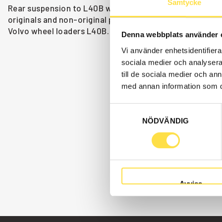
Samtycke
Rear suspension to L40B wheel loaders are available as 
originals and non-original parts. We have parts like rea
Volvo wheel loaders L40B.
Denna webbplats använder 
Vi använder enhetsidentifierar
sociala medier och analysera 
till de sociala medier och a
med annan information som du 
Samtyckesval
NÖDVÄNDIG
Avvisa