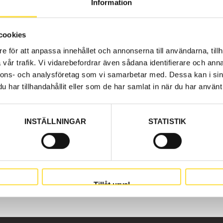
Information
parts here at BA Trading. Our parts to wheel loaders L40B 
r suspension for all Volvo construction machines and these
cookies
e för att anpassa innehållet och annonserna till användarna, tillh
vår trafik. Vi vidarebefordrar även sådana identifierare och anna
nnons- och analysföretag som vi samarbetar med. Dessa kan i sin
har tillhandahållit eller som de har samlat in när du har använt 
INSTÄLLNINGAR
STATISTIK
Tillåt urval