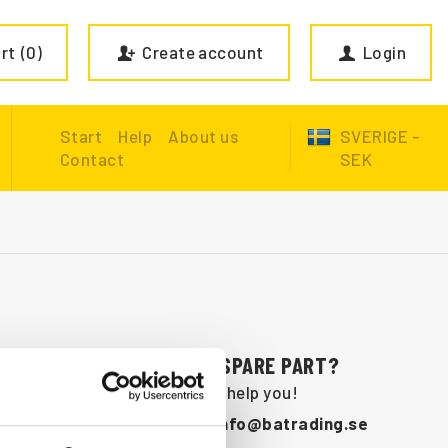
rt
0
Create account
Login
Start
Help
About us
SVERIGE -
Contact
SEK
ARE YOU MISSING A SPARE PART?
Contact us and we will help you!
+46 (0) 152-32500
info@batrading.se