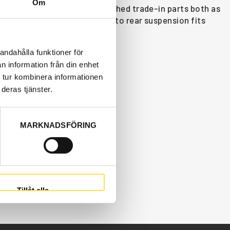
Om
exist as new, used or refurbished trade-in parts both as
 parts like (2801043, BR043), to rear suspension fits
andahålla funktioner för
n information från din enhet
 tur kombinera informationen
deras tjänster.
MARKNADSFÖRING
Tillåt alla