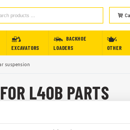
Ca
BACKHOE
EXCAVATORS
LOADERS
OTHER
ar suspension
FOR L40B PARTS
FOR VOLVO L40B