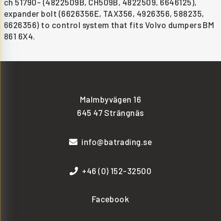
ch 51790- (4822509B, CH509B, 4822509, 6646125),
expander bolt (6626356E, TAX356, 4926356, 588235,
6626356) to control system that fits Volvo dumpers BM
861 6X4.
Malmbyvägen 16
645 47 Strängnäs
info@batrading.se
+46 (0) 152-32500
Facebook