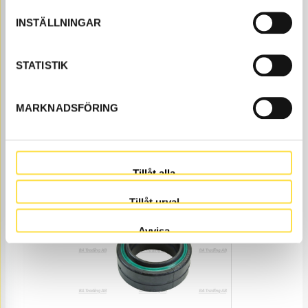
INSTÄLLNINGAR
STATISTIK
EXPANDER BOLT
TAX356
Item no.
6626356E
2 per cylinder.
MARKNADSFÖRING
Åtgår
4
NEEDED
Order item
, 4-6 days
2 923.00
BUY
Tillåt alla
Price, VAT excl.
Tillåt urval
Avvisa