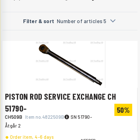
Filter & sort
Number of articles 5
PISTON ROD SERVICE EXCHANGE CH
51790-
50%
CH509B
Item no.
4822509B
SN 51790-
Åtgår
2
Order item
, 4-6 days