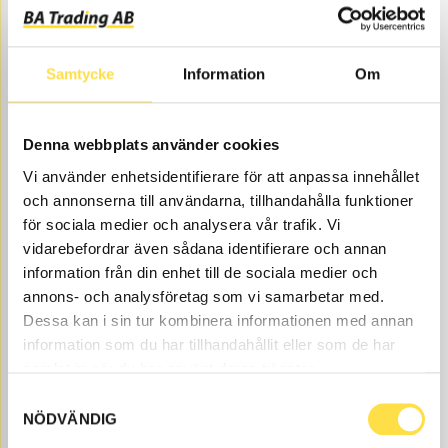
Price, VAT excl.
Samtycke
Information
Om
Denna webbplats använder cookies
Vi använder enhetsidentifierare för att anpassa innehållet
PIVOT PIN
och annonserna till användarna, tillhandahålla funktioner
för sociala medier och analysera vår trafik. Vi
TA356
Item no.
6626356
2 per cylinder.
vidarebefordrar även sådana identifierare och annan
Åtgår
4
information från din enhet till de sociala medier och
NEEDED
annons- och analysföretag som vi samarbetar med.
Order item
, 4-6 days
Dessa kan i sin tur kombinera informationen med annan
1 716.00
BUY
information som du har tillhandahållit eller som de har
Price, VAT excl.
samlat in när du har använt deras tjänster.
Samtyckesval
NÖDVÄNDIG