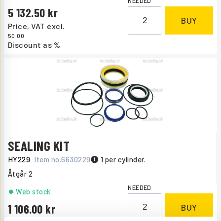
NEEDED
5 132.50
BUY
Price, VAT excl.
50.00
Discount as %
SEALING KIT
HY229
Item no.
6630229
1 per cylinder.
Åtgår
2
NEEDED
Web stock
1 106.00
BUY