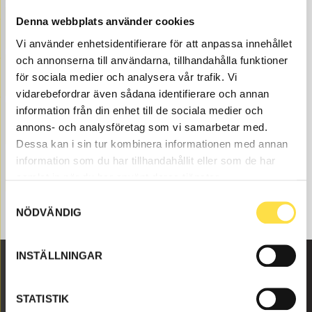
Denna webbplats använder cookies
GENERATOR
Vi använder enhetsidentifierare för att anpassa innehållet
och annonserna till användarna, tillhandahålla funktioner
SENSOR
för sociala medier och analysera vår trafik. Vi
vidarebefordrar även sådana identifierare och annan
information från din enhet till de sociala medier och
ENGINE BLOCK HEATER
annons- och analysföretag som vi samarbetar med.
Dessa kan i sin tur kombinera informationen med annan
information som du har tillhandahållit eller som de har
STARTER
samlat in när du har använt deras tjänster.
Samtyckesval
NÖDVÄNDIG
INSTÄLLNINGAR
Malmbyvägen 16
STATISTIK
645 47 Strängnäs