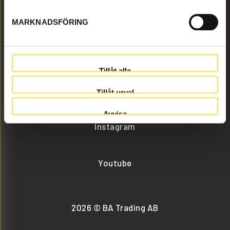
MARKNADSFÖRING
info@batrading.se
+46 (0) 152-32500
Tillåt alla
Facebook
Tillåt urval
Avvisa
Instagram
Youtube
2026 © BA Trading AB