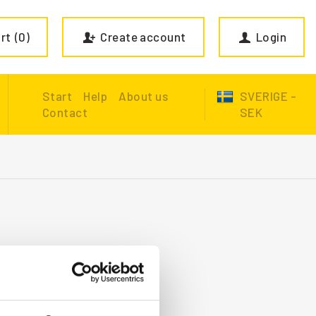
rt
0
Create account
Login
Start
Help
About us
SVERIGE -
Contact
SEK