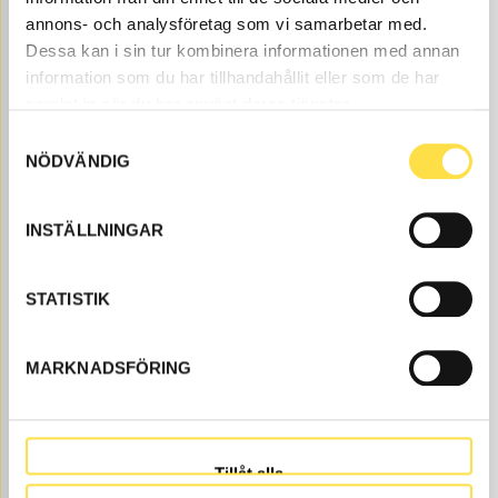
annons- och analysföretag som vi samarbetar med.
Dessa kan i sin tur kombinera informationen med annan
information som du har tillhandahållit eller som de har
OIL PRESSURE SENSOR
samlat in när du har använt deras tjänster.
GI034
Item no.
11990302
Transmission
Samtyckesval
Åtgår
1
NÖDVÄNDIG
NEEDED
Ordered
, 1-2 days
INSTÄLLNINGAR
2 256.00
BUY
Price, VAT excl.
STATISTIK
MARKNADSFÖRING
Tillåt alla
OIL PRESSURE SENSOR