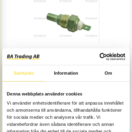
SENSOR
GI328
Item no.
4780328
Engine/Transmission. Engine.
Åtgår
1
Samtycke
Information
Om
NEEDED
Web stock
189.00
BUY
Denna webbplats använder cookies
Price, VAT excl.
Vi använder enhetsidentifierare för att anpassa innehållet
och annonserna till användarna, tillhandahålla funktioner
för sociala medier och analysera vår trafik. Vi
vidarebefordrar även sådana identifierare och annan
information från din enhet till de sociala medier och