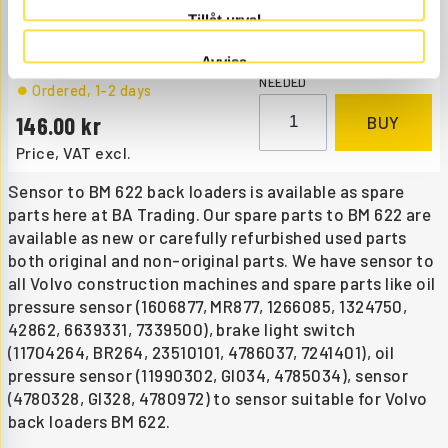
Tillåt urval
MR877
Item no.
1606877
Oil pressure, engine.
Åtgår
1
Avvisa
NEEDED
Ordered
, 1-2 days
146.00
BUY
Price, VAT excl.
Sensor to BM 622 back loaders is available as spare
parts here at BA Trading. Our spare parts to BM 622 are
available as new or carefully refurbished used parts
both original and non-original parts. We have sensor to
all Volvo construction machines and spare parts like oil
pressure sensor (1606877, MR877, 1266085, 1324750,
42862, 6639331, 7339500), brake light switch
(11704264, BR264, 23510101, 4786037, 7241401), oil
pressure sensor (11990302, GI034, 4785034), sensor
(4780328, GI328, 4780972) to sensor suitable for Volvo
back loaders BM 622.