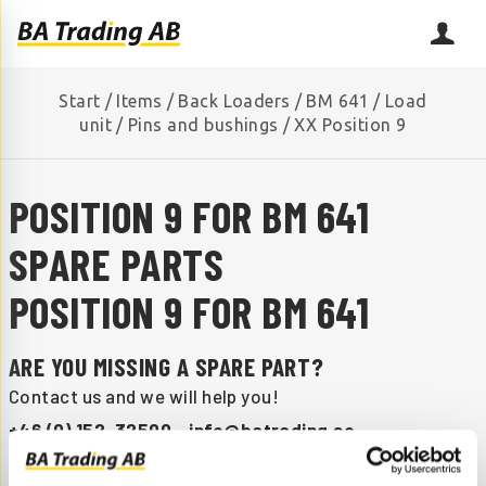
Start
/
Items
/
Back Loaders
/
BM 641
/
Load
unit
/
Pins and bushings
/
XX Position 9
POSITION 9 FOR BM 641
SPARE PARTS
POSITION 9 FOR BM 641
ARE YOU MISSING A SPARE PART?
Contact us and we will help you!
+46 (0) 152-32500
info@batrading.se