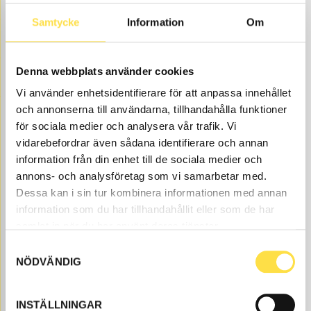
Samtycke
Information
Om
Denna webbplats använder cookies
Vi använder enhetsidentifierare för att anpassa innehållet
och annonserna till användarna, tillhandahålla funktioner
för sociala medier och analysera vår trafik. Vi
vidarebefordrar även sådana identifierare och annan
information från din enhet till de sociala medier och
annons- och analysföretag som vi samarbetar med.
Dessa kan i sin tur kombinera informationen med annan
Position 9 to BM 641 back loaders is available as spare
information som du har tillhandahållit eller som de har
parts here at BA Trading. Our spare parts to BM 641 are
samlat in när du har använt deras tjänster.
available as new or carefully refurbished used parts
Samtyckesval
both original and non-original parts. We have position 9
NÖDVÄNDIG
to all Volvo construction machines and spare parts like
bushing, steel (6610159, LA0159, 0159) to position 9
suitable for Volvo back loaders BM 641.
INSTÄLLNINGAR