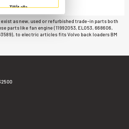
Tillåt alla
8 exist as new, used or refurbished trade-in parts both
hese parts like fan engine (11992053, EL053, 668606,
589), to electric articles fits Volvo back loaders BM
-32500