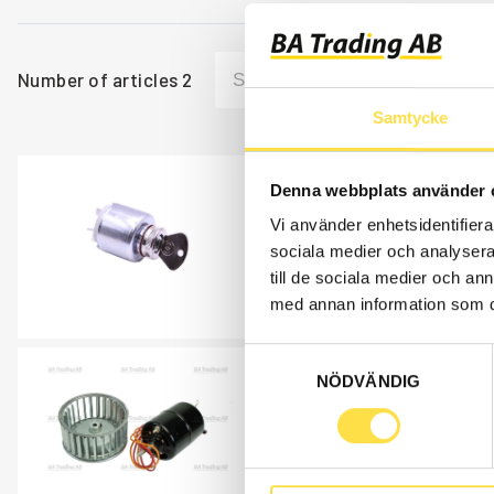
Number of articles
2
Samtycke
LOCK CYLINDER K
Denna webbplats använder 
Vi använder enhetsidentifierar
ST437
sociala medier och analysera 
Item no.
837437
till de sociala medier och a
SN -59471.
med annan information som du 
Åtgår
1
Samtyckesval
FAN ENGINE
NÖDVÄNDIG
EL053
Item no.
11992053
Engine incl. paddle whe