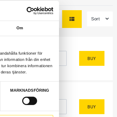
Sort
Om
NEEDED
k
andahålla funktioner för
BUY
n information från din enhet
 tur kombinera informationen
excl.
deras tjänster.
MARKNADSFÖRING
NEEDED
k
BUY
excl.