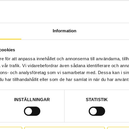
Information
IT
cookies
Web stoc
e för att anpassa innehållet och annonserna till användarna, tillh
651.00
vår trafik. Vi vidarebefordrar även sådana identifierare och anna
nnons- och analysföretag som vi samarbetar med. Dessa kan i sin
Price, VAT 
har tillhandahållit eller som de har samlat in när du har använt 
INSTÄLLNINGAR
STATISTIK
Web stoc
3 161.00
el. Adapter EL724 is required when replacing
Price, VAT 