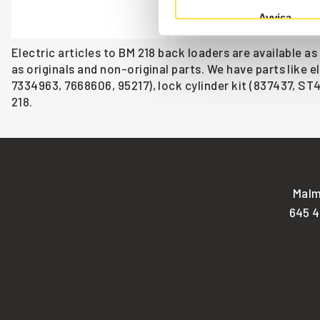
original engine.
Avvisa
Åtgår
1
Electric articles to BM 218 back loaders are available a
as originals and non-original parts. We have parts like 
7334963, 7668606, 95217), lock cylinder kit (837437, ST4
218.
Malm
645 4