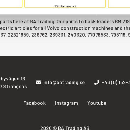
Tillåt urval
s parts here at BA Trading. Our parts to back loaders BM 21
electric articles for all Volvo construction machines and t
37, 22821859, 238762, 239331, 240320, 77076533, 795118, 93
byvägen 16
info@batrading.se
+46 (0) 152
7 Strängnäs
Facebook
Instagram
Youtube
2026 © BA Trading AB