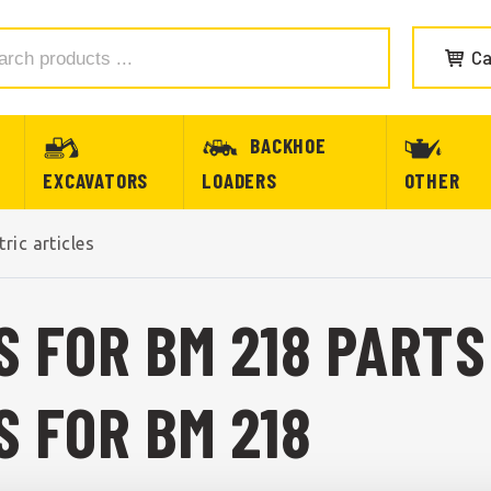
Ca
BACKHOE
EXCAVATORS
LOADERS
OTHER
tric articles
S FOR BM 218 PARTS
S FOR BM 218