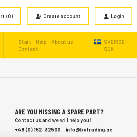
rt
0
Create account
Login
Start
Help
About us
SVERIGE -
Contact
SEK
ARE YOU MISSING A SPARE PART?
Contact us and we will help you!
+46 (0) 152-32500
info@batrading.se