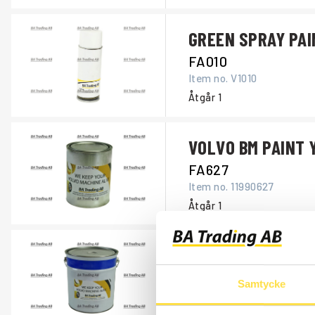
GREEN SPRAY PAI
FA010
Item no.
V1010
Åtgår
1
VOLVO BM PAINT 
FA627
Item no.
11990627
Åtgår
1
VOLVO BM PAINT 
FA628
Samtycke
Item no.
11990628
Åtgår
1