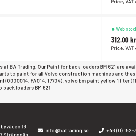
Price, VAT 
Web stoc
312.00
Price, VAT 
s at BA Trading. Our Paint for back loaders BM 621 are ava
rts to paint for all Volvo construction machines and these 
 (0000014, FA014, 17704), volvo bm paint yellow 1 liter (
vo back loaders BM 621.
byvägen 16
info@batrading.se
+46 (0) 152
7 Strängnäs