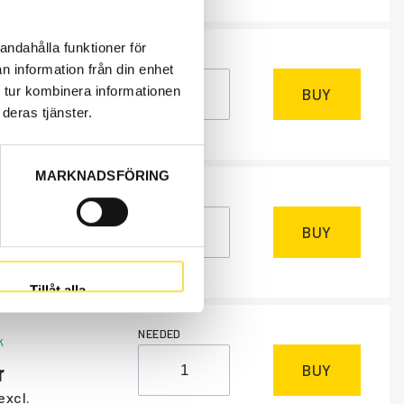
andahålla funktioner för
NEEDED
k
n information från din enhet
 tur kombinera informationen
BUY
deras tjänster.
excl.
MARKNADSFÖRING
NEEDED
k
BUY
excl.
Tillåt alla
NEEDED
k
BUY
excl.