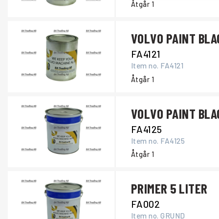
Åtgår
1
VOLVO PAINT BLAC
FA4121
Item no.
FA4121
Åtgår
1
VOLVO PAINT BLA
FA4125
Item no.
FA4125
Åtgår
1
PRIMER 5 LITER
FA002
Item no.
GRUND