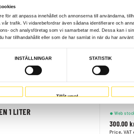
cookies
e för att anpassa innehållet och annonserna till användarna, tillh
NT GREY
Web stoc
vår trafik. Vi vidarebefordrar även sådana identifierare och anna
nnons- och analysföretag som vi samarbetar med. Dessa kan i sin
502.00
har tillhandahållit eller som de har samlat in när du har använt 
Price, VAT 
INSTÄLLNINGAR
STATISTIK
REY 1 LITER
Web stoc
451.00
Price, VAT 
Tillåt urval
EN 1 LITER
Web stoc
300.00
Price, VAT 