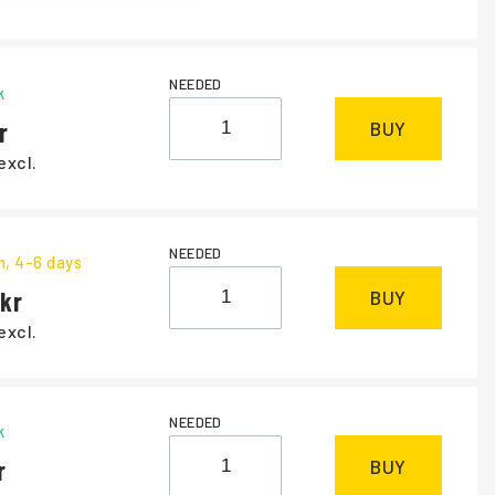
NEEDED
k
BUY
excl.
NEEDED
m
, 4-6 days
BUY
excl.
NEEDED
k
BUY