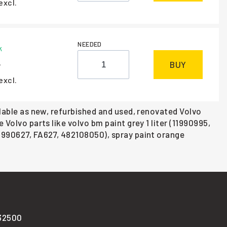
excl.
NEEDED
k
BUY
excl.
ilable as new, refurbished and used, renovated Volvo
Volvo parts like volvo bm paint grey 1 liter (11990995,
11990627, FA627, 482108050), spray paint orange
-32500