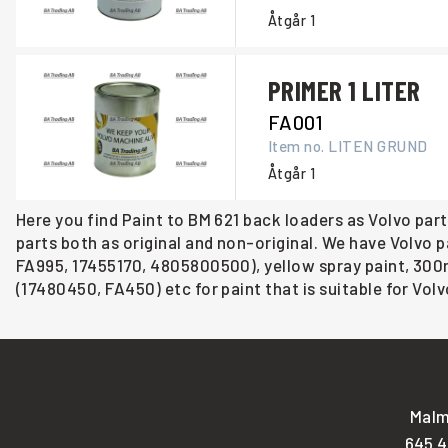
Åtgår
1
PRIMER 1 LITER
FA001
Item no.
LITEN GRUND
Åtgår
1
Here you find Paint to BM 621 back loaders as Volvo part
parts both as original and non-original. We have Volvo pa
FA995, 17455170, 4805800500), yellow spray paint, 300ml
(17480450, FA450) etc for paint that is suitable for Vol
Malm
645 4