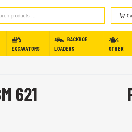
Ca
BACKHOE
EXCAVATORS
LOADERS
OTHER
M 621