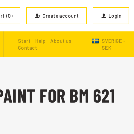
rt
0
Create account
Login
Start
Help
About us
SVERIGE -
Contact
SEK
PAINT FOR BM 621