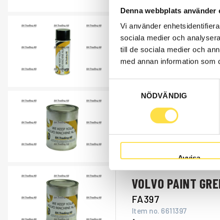
Denna webbplats använder 
Vi använder enhetsidentifierar
VOLVO SPRAY PAI
sociala medier och analysera 
FA846
till de sociala medier och a
Item no.
11990846
med annan information som du 
Åtgår
1
Samtyckesval
NÖDVÄNDIG
VOLVO BM PAINT G
FA995
Item no.
11990995
Åtgår
1
Avvisa
VOLVO PAINT GRE
FA397
Item no.
6611397