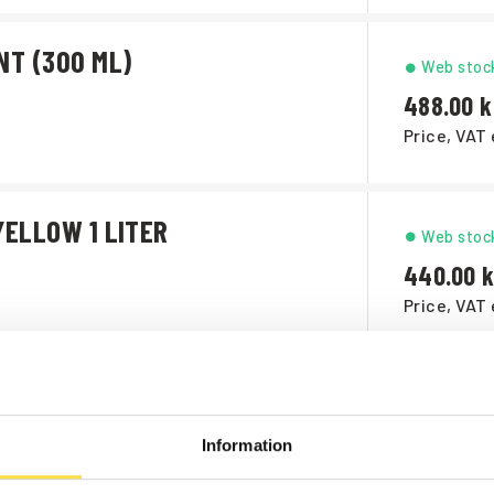
NT (300 ML)
Web stoc
488.00
Price, VAT 
YELLOW 1 LITER
Web stoc
440.00
Price, VAT 
YELLOW 5 LITER
Web stoc
1 955.00
Information
Price, VAT 