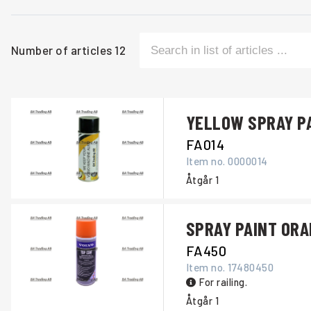
Number of articles
12
YELLOW SPRAY PA
FA014
Item no.
0000014
Åtgår
1
SPRAY PAINT OR
FA450
Item no.
17480450
For railing.
Åtgår
1