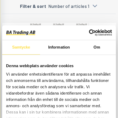
Filter & sort
Number of articles 1
Samtycke
Information
Om
Denna webbplats använder cookies
ALTERNATOR 28V 55A
Vi använder enhetsidentifierare för att anpassa innehållet
GE757
Item
873757
Remskiva GE573 säljes separat. 14mm
och annonserna till användarna, tillhandahålla funktioner
no.
hål i fästöra.
för sociala medier och analysera vår trafik. Vi
Åtgår
1
vidarebefordrar även sådana identifierare och annan
NEEDED
information från din enhet till de sociala medier och
Web stock
annons- och analysföretag som vi samarbetar med.
1 690.00
BUY
Dessa kan i sin tur kombinera informationen med annan
Price, VAT excl.