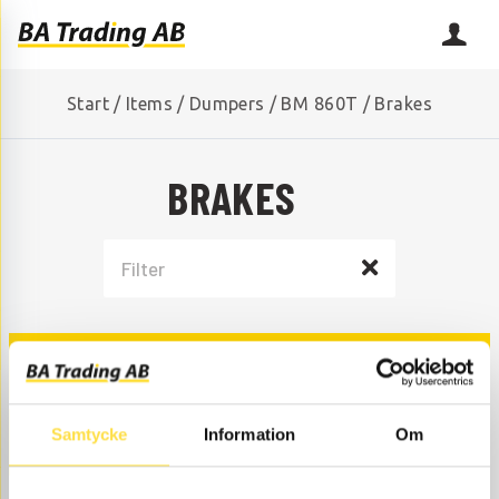
Start
/
Items
/
Dumpers
/
BM 860T
/
Brakes
BRAKES
WHEEL BRAKE
Samtycke
Information
Om
COMPRESSOR