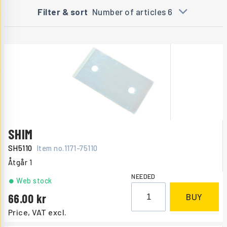
Filter & sort
Number of articles 6
SHIM
SH5110
Item no.
1171-75110
Åtgår
1
NEEDED
Web stock
66.00
BUY
Price, VAT excl.