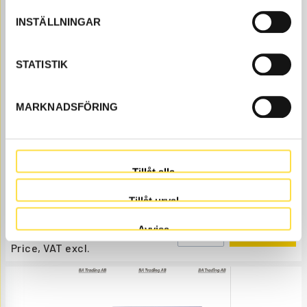
Price, VAT excl.
INSTÄLLNINGAR
STATISTIK
MARKNADSFÖRING
SHIM 2 MM
SH628
Item no.
14237628
Tillåt alla
Åtgår
1
NEEDED
Tillåt urval
Order item
, 1-2 days
252.00
BUY
Avvisa
Price, VAT excl.