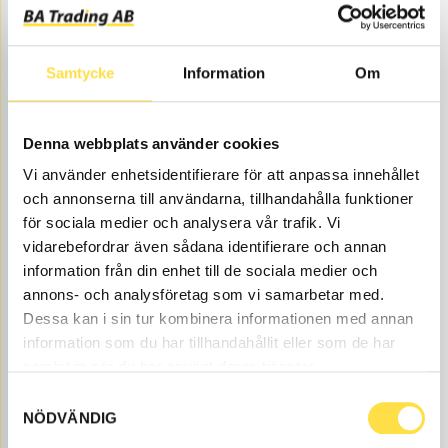
NEEDED
Web stock
199.00
BUY
Samtycke
Information
Om
Price, VAT excl.
Denna webbplats använder cookies
Vi använder enhetsidentifierare för att anpassa innehållet
och annonserna till användarna, tillhandahålla funktioner
för sociala medier och analysera vår trafik. Vi
vidarebefordrar även sådana identifierare och annan
information från din enhet till de sociala medier och
SHIM
annons- och analysföretag som vi samarbetar med.
Dessa kan i sin tur kombinera informationen med annan
SH101
Item no.
14231101
information som du har tillhandahållit eller som de har
Åtgår
1
samlat in när du har använt deras tjänster.
NEEDED
Web stock
Samtyckesval
NÖDVÄNDIG
166.00
BUY