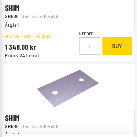
SHIM
SH586
Item no.
14054586
Åtgår
1
NEEDED
Order item
, 1-2 days
1 348.00
BUY
Price, VAT excl.
SHIM
SH588
Item no.
14054588
Åtgår
1