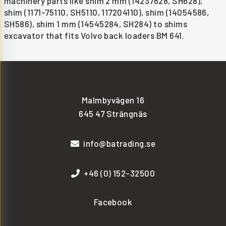
machinery parts like shim 2 mm (14237628, SH628),
shim (1171-75110, SH5110, 117204110), shim (14054586,
SH586), shim 1 mm (14545284, SH284) to shims
excavator that fits Volvo back loaders BM 641.
Malmbyvägen 16
645 47 Strängnäs
info@batrading.se
+46 (0) 152-32500
Facebook