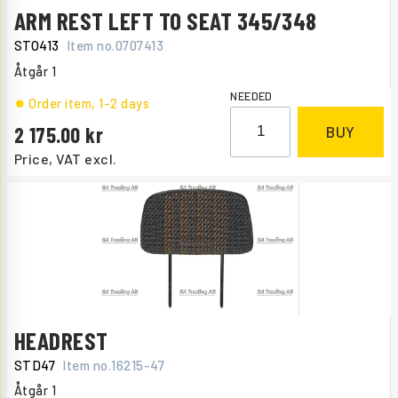
ARM REST LEFT TO SEAT 345/348
STO413
Item no.
0707413
Åtgår
1
NEEDED
Order item
, 1-2 days
2 175.00
BUY
Price, VAT excl.
HEADREST
STD47
Item no.
16215-47
Åtgår
1