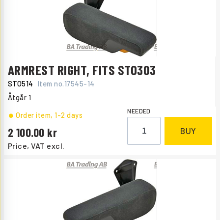
ARMREST RIGHT, FITS STO303
STO514
Item no.
17545-14
Åtgår
1
NEEDED
Order item
, 1-2 days
2 100.00
BUY
Price, VAT excl.