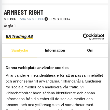
ARMREST RIGHT
STO816
Item no.
STO816
Fits STO003.
Åtgår
1
NEEDED
Order item
, 1-2 days
947.00
BUY
Price, VAT excl.
Samtycke
Information
Om
Denna webbplats använder cookies
Vi använder enhetsidentifierare för att anpassa innehållet
och annonserna till användarna, tillhandahålla funktioner
för sociala medier och analysera vår trafik. Vi
vidarebefordrar även sådana identifierare och annan
SEAT
information från din enhet till de sociala medier och
annons- och analysföretag som vi samarbetar med.
STO501
Item no.
15186571
NOTE! Belt is not included!