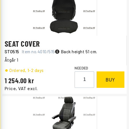
SEAT COVER
STO515
Item no.
4010/515
Back height 51 cm.
Åtgår
1
NEEDED
Ordered
, 1-2 days
1 254.00
BUY
Price, VAT excl.