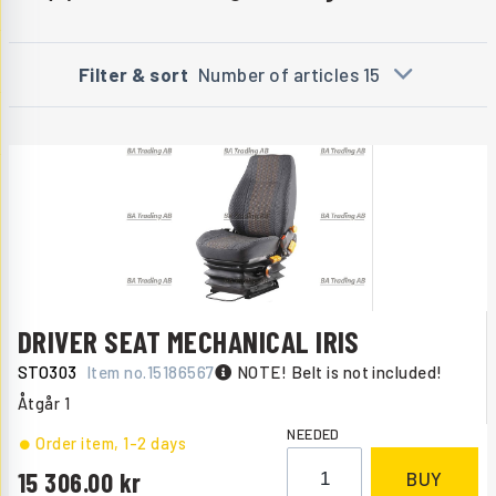
Filter & sort
Number of articles 15
DRIVER SEAT MECHANICAL IRIS
STO303
Item no.
15186567
NOTE! Belt is not included!
Åtgår
1
NEEDED
Order item
, 1-2 days
15 306.00
BUY