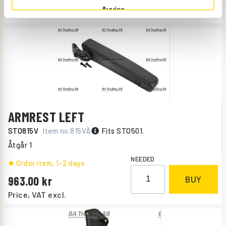
Avvisa
Price, VAT excl.
ARMREST LEFT
STO815V
Item no.
815VÄ
Fits STO501.
Åtgår
1
NEEDED
Order item
, 1-2 days
963.00
BUY
Price, VAT excl.