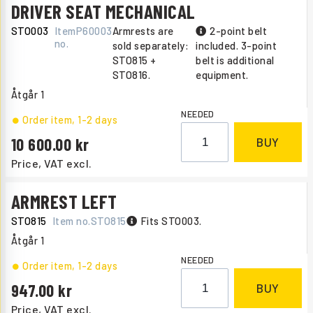
DRIVER SEAT MECHANICAL
STO003
Item
P60003
Armrests are
2-point belt
no.
sold separately:
included. 3-point
STO815 +
belt is additional
STO816.
equipment.
Åtgår
1
NEEDED
Order item
, 1-2 days
10 600.00
BUY
Price, VAT excl.
ARMREST LEFT
STO815
Item no.
STO815
Fits STO003.
Åtgår
1
NEEDED
Order item
, 1-2 days
947.00
BUY
Price, VAT excl.