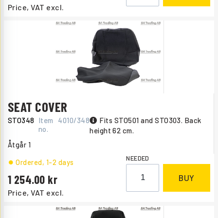
Price, VAT excl.
SEAT COVER
STO348
Item
4010/348
Fits STO501 and STO303. Back
no.
height 62 cm.
Åtgår
1
NEEDED
Ordered
, 1-2 days
1 254.00
BUY
Price, VAT excl.