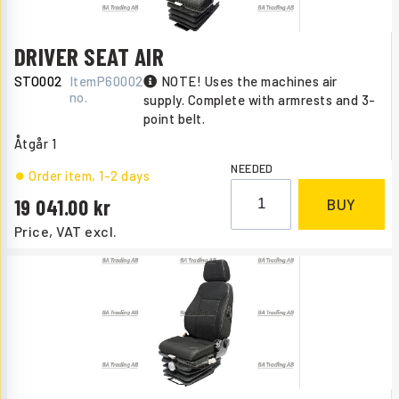
DRIVER SEAT AIR
STO002
Item
P60002
NOTE! Uses the machines air
no.
supply. Complete with armrests and 3-
point belt.
Åtgår
1
NEEDED
Order item
, 1-2 days
19 041.00
BUY
Price, VAT excl.