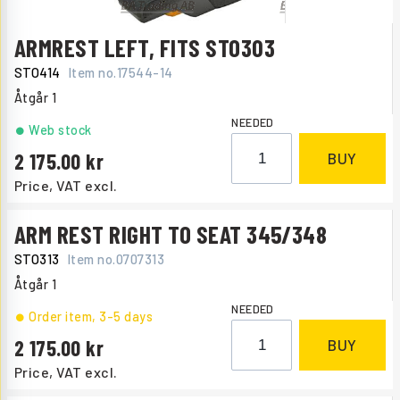
ARMREST LEFT, FITS STO303
STO414
Item no.
17544-14
Åtgår
1
NEEDED
Web stock
2 175.00
BUY
Price, VAT excl.
ARM REST RIGHT TO SEAT 345/348
STO313
Item no.
0707313
Åtgår
1
NEEDED
Order item
, 3-5 days
2 175.00
BUY
Price, VAT excl.