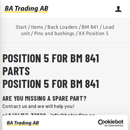
Start
/
Items
/
Back Loaders
/
BM 841
/
Load
unit
/
Pins and bushings
/
XX Position 5
POSITION 5 FOR BM 841
PARTS
POSITION 5 FOR BM 841
ARE YOU MISSING A SPARE PART?
Contact us and we will help you!
+46 (0) 152-32500
info@batrading.se