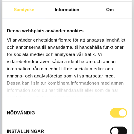
Samtycke
Information
Om
Denna webbplats använder cookies
Vi använder enhetsidentifierare för att anpassa innehållet
och annonserna till användarna, tillhandahålla funktioner
för sociala medier och analysera vår trafik. Vi
vidarebefordrar även sådana identifierare och annan
information från din enhet till de sociala medier och
annons- och analysföretag som vi samarbetar med.
Dessa kan i sin tur kombinera informationen med annan
Position 5 to BM 841 back loaders are available as parts
information som du har tillhandahållit eller som de har
here at BA Trading. Our parts to back loaders BM 841
samlat in när du har använt deras tjänster.
exist as new, used or refurbished trade-in parts both as
Samtyckesval
originals and non-original parts. We have parts like
NÖDVÄNDIG
position 5 for all Volvo construction machines and
these parts like shim (1171-75110, SH5110, 117204110), to
position 5 fits Volvo back loaders BM 841.
INSTÄLLNINGAR