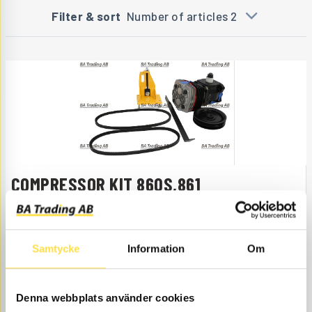
Filter & sort
Number of articles 2
COMPRESSOR KIT 860S,861
KO454
Item
11703454
Includes: New
Replaces
no.
compressor, pulley, 2st
the Bosch
drive belts, braces and
compressor.
bracket.
Samtycke
Information
Om
Åtgår
1
NEEDED
Order item
, days
Denna webbplats använder cookies