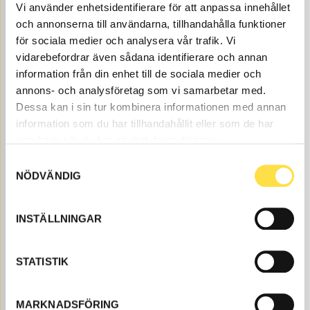
8 382.00
BUY
Vi använder enhetsidentifierare för att anpassa innehållet
Price, VAT excl.
och annonserna till användarna, tillhandahålla funktioner
för sociala medier och analysera vår trafik. Vi
vidarebefordrar även sådana identifierare och annan
information från din enhet till de sociala medier och
annons- och analysföretag som vi samarbetar med.
Dessa kan i sin tur kombinera informationen med annan
information som du har tillhandahållit eller som de har
samlat in när du har använt deras tjänster.
REGULATOR
Samtyckesval
NÖDVÄNDIG
BR1346
Item no.
4861346
Åtgår
1
INSTÄLLNINGAR
NEEDED
Order item
, 4-6 days
4 020.00
BUY
STATISTIK
Price, VAT excl.
Here you find Compressor to BM 861 6X6 dumpers as
MARKNADSFÖRING