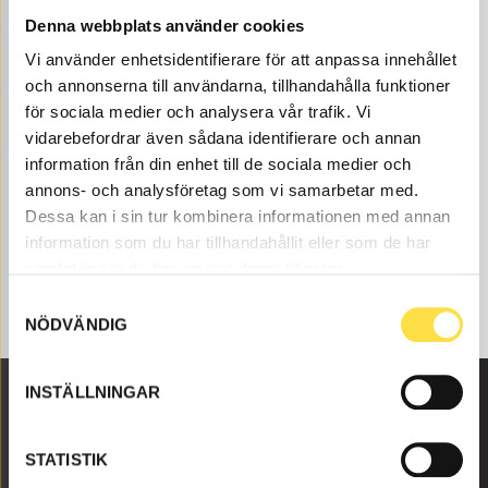
Volvo parts at BA Trading. Our Inlet system for back
Denna webbplats använder cookies
loaders BM 840 are available as new, refurbished and
Vi använder enhetsidentifierare för att anpassa innehållet
used, renovated Volvo parts both as original and non-
och annonserna till användarna, tillhandahålla funktioner
original. We have Volvo parts to inlet system for all
Volvo construction machines and these Volvo parts
för sociala medier och analysera vår trafik. Vi
like sump gasket (11030778, MR778, 420025, 424600,
vidarebefordrar även sådana identifierare och annan
424918, 7420025, 864484, 865341, 754545) etc for inlet
information från din enhet till de sociala medier och
system that is suitable for Volvo back loaders BM 840.
annons- och analysföretag som vi samarbetar med.
Dessa kan i sin tur kombinera informationen med annan
information som du har tillhandahållit eller som de har
samlat in när du har använt deras tjänster.
Samtyckesval
NÖDVÄNDIG
INSTÄLLNINGAR
Malmbyvägen 16
STATISTIK
645 47 Strängnäs