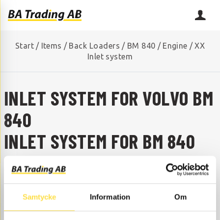
Start
/
Items
/
Back Loaders
/
BM 840
/
Engine
/
XX
Inlet system
INLET SYSTEM FOR VOLVO BM
840
INLET SYSTEM FOR BM 840
ARE YOU MISSING A SPARE PART?
Contact us and we will help you!
+46 (0) 152-32500
info@batrading.se
Samtycke
Information
Om
Here you find Inlet system to BM 840 back loaders as