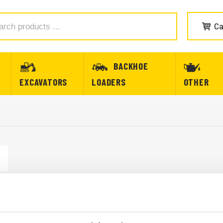
Ca
BACKHOE
EXCAVATORS
LOADERS
OTHER
FILTER ENGINE