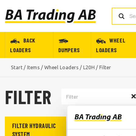
BACK
WHEEL
LOADERS
DUMPERS
LOADERS
Start
/
Items
/
Wheel Loaders
/
L20H
/
Filter
FILTER
FILTER HYDRAULIC
FILTER CABIN
SYSTEM