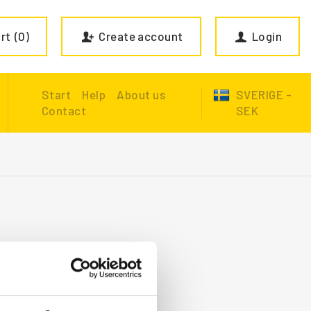
rt
0
Create account
Login
Start
Help
About us
SVERIGE -
Contact
SEK