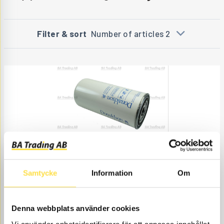
Filter & sort
Number of articles 2
FILTER CARTRIDGE
FI923
Item
4787923
Service exchange interval 1000h.
Samtycke
Information
Om
no.
Seal included.
Åtgår
1
NEEDED
Denna webbplats använder cookies
Web stock