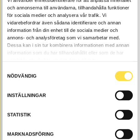
Vi använder enhetsidentifierare för att anpassa innehållet
245.00
BUY
och annonserna till användarna, tillhandahålla funktioner
Price, VAT excl.
för sociala medier och analysera vår trafik. Vi
vidarebefordrar även sådana identifierare och annan
information från din enhet till de sociala medier och
annons- och analysföretag som vi samarbetar med.
Dessa kan i sin tur kombinera informationen med annan
information som du har tillhandahållit eller som de har
samlat in när du har använt deras tjänster.
Samtyckesval
STRAINER
NÖDVÄNDIG
FI278
Item no.
4710278
Åtgår
1
INSTÄLLNINGAR
NEEDED
Web stock
298.00
BUY
STATISTIK
Price, VAT excl.
MARKNADSFÖRING
Filter transmission to BM 861 6X4 dumpers are