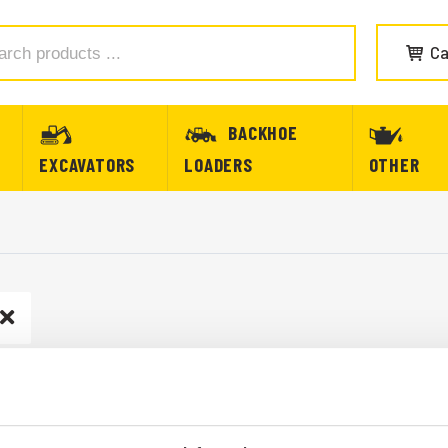
Ca
BACKHOE
EXCAVATORS
LOADERS
OTHER