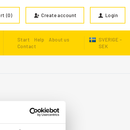
rt
0
Create account
Login
Start
Help
About us
SVERIGE -
Contact
SEK