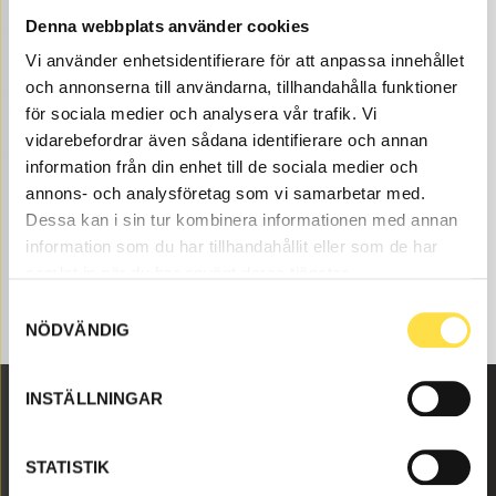
parts here at BA Trading. Our machinery parts to back
Denna webbplats använder cookies
loaders are available as new or used parts and carefully
Vi använder enhetsidentifierare för att anpassa innehållet
refurbished machinery parts both original and non-
och annonserna till användarna, tillhandahålla funktioner
original. We have machinery like tool holder for all
Volvo construction machines and these machinery
för sociala medier och analysera vår trafik. Vi
parts like oil cooler service exchange (738600B,
vidarebefordrar även sådana identifierare och annan
TK125B, 4747632, 738600) to tool holder that fits Volvo
information från din enhet till de sociala medier och
back loaders BM 622.
annons- och analysföretag som vi samarbetar med.
Dessa kan i sin tur kombinera informationen med annan
information som du har tillhandahållit eller som de har
samlat in när du har använt deras tjänster.
Samtyckesval
NÖDVÄNDIG
INSTÄLLNINGAR
Malmbyvägen 16
STATISTIK
645 47 Strängnäs