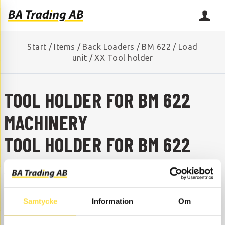
Start
/
Items
/
Back Loaders
/
BM 622
/
Load
unit
/
XX Tool holder
TOOL HOLDER FOR BM 622
MACHINERY
TOOL HOLDER FOR BM 622
ARE YOU MISSING A SPARE PART?
Contact us and we will help you!
+46 (0) 152-32500
info@batrading.se
Samtycke
Information
Om
Tool holder to BM 622 back loaders are available as