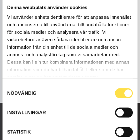
Volvo parts at BA Trading. Our Filter brakes for
Denna webbplats använder cookies
dumpers BM A20C are available as new, refurbished and
Vi använder enhetsidentifierare för att anpassa innehållet
used, renovated Volvo parts both as original and non-
och annonserna till användarna, tillhandahålla funktioner
original. We have Volvo parts to filter brakes for all
Volvo construction machines and these Volvo parts
för sociala medier och analysera vår trafik. Vi
like filter cartridge (15022518, FI5518, 11026932,
vidarebefordrar även sådana identifierare och annan
11026934, 11715947, 28803, 2844, 172464, 172465) etc
information från din enhet till de sociala medier och
for filter brakes that is suitable for Volvo dumpers BM
annons- och analysföretag som vi samarbetar med.
A20C.
Dessa kan i sin tur kombinera informationen med annan
information som du har tillhandahållit eller som de har
samlat in när du har använt deras tjänster.
Samtyckesval
NÖDVÄNDIG
INSTÄLLNINGAR
Malmbyvägen 16
STATISTIK
645 47 Strängnäs