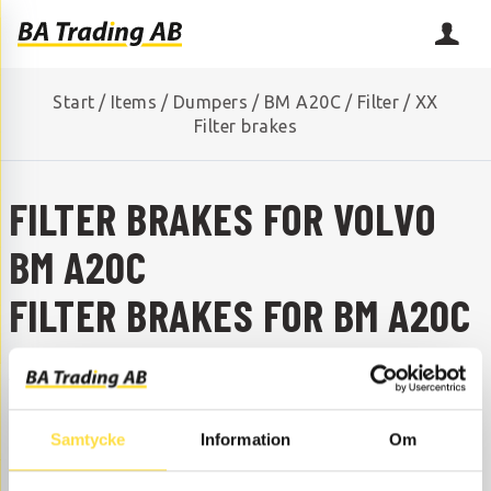
Start
/
Items
/
Dumpers
/
BM A20C
/
Filter
/
XX
Filter brakes
FILTER BRAKES FOR VOLVO
BM A20C
FILTER BRAKES FOR BM A20C
ARE YOU MISSING A SPARE PART?
Contact us and we will help you!
+46 (0) 152-32500
info@batrading.se
Samtycke
Information
Om
Here you find Filter brakes to BM A20C dumpers as