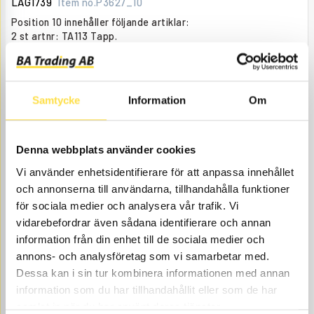
LAG1739
Item no.
P3627_10
Position 10 innehåller följande artiklar:
2 st artnr: TA113 Tapp.
2 st artnr: LA159 Bussning.
Åtgår
1
NEEDED
Order item
, days
Samtycke
Information
Om
4 824.00
BUY
Price, VAT excl.
Denna webbplats använder cookies
Vi använder enhetsidentifierare för att anpassa innehållet
och annonserna till användarna, tillhandahålla funktioner
för sociala medier och analysera vår trafik. Vi
vidarebefordrar även sådana identifierare och annan
information från din enhet till de sociala medier och
annons- och analysföretag som vi samarbetar med.
PIN
Dessa kan i sin tur kombinera informationen med annan
information som du har tillhandahållit eller som de har
TA113
Item no.
6614113
samlat in när du har använt deras tjänster.