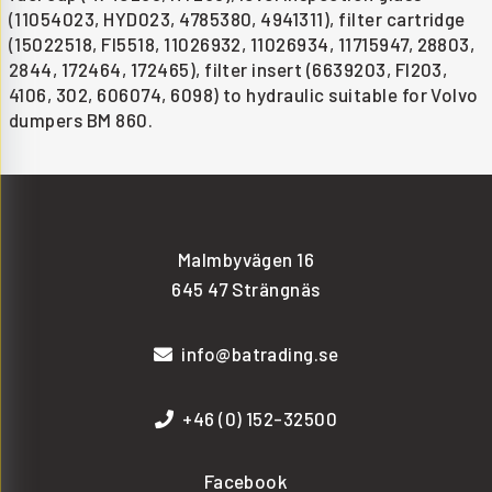
(11054023, HYD023, 4785380, 4941311), filter cartridge
(15022518, FI5518, 11026932, 11026934, 11715947, 28803,
2844, 172464, 172465), filter insert (6639203, FI203,
4106, 302, 606074, 6098) to hydraulic suitable for Volvo
dumpers BM 860.
Malmbyvägen 16
645 47 Strängnäs
info@batrading.se
+46 (0) 152-32500
Facebook