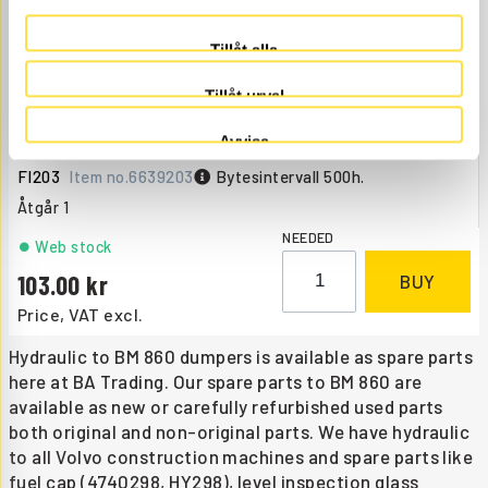
Tillåt alla
Tillåt urval
FILTER INSERT
Avvisa
FI203
Item no.
6639203
Bytesintervall 500h.
Åtgår
1
NEEDED
Web stock
103.00
BUY
Price, VAT excl.
Hydraulic to BM 860 dumpers is available as spare parts
here at BA Trading. Our spare parts to BM 860 are
available as new or carefully refurbished used parts
both original and non-original parts. We have hydraulic
to all Volvo construction machines and spare parts like
fuel cap (4740298, HY298), level inspection glass