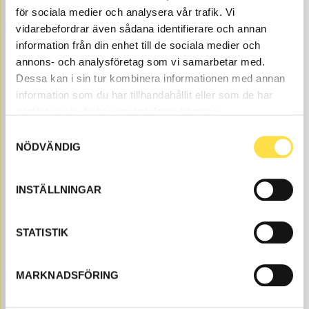
Price, VAT excl.
för sociala medier och analysera vår trafik. Vi
vidarebefordrar även sådana identifierare och annan
information från din enhet till de sociala medier och
annons- och analysföretag som vi samarbetar med.
Dessa kan i sin tur kombinera informationen med annan
information som du har tillhandahållit eller som de har
samlat in när du har använt deras tjänster.
Samtyckesval
NÖDVÄNDIG
FILTER CARTRIDGE
FI5518
Item no.
15022518
Bytesintervall 1000h.
INSTÄLLNINGAR
Åtgår
1
NEEDED
Web stock
STATISTIK
705.00
BUY
Price, VAT excl.
MARKNADSFÖRING