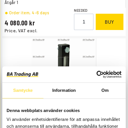
Åtgår
1
NEEDED
Order item
, 4-6 days
4 080.00
BUY
Price, VAT excl.
LEVEL INSPECTION GLASS
Samtycke
Information
Om
HYD023
Item no.
11054023
Åtgår
1
Denna webbplats använder cookies
NEEDED
Web stock
Vi använder enhetsidentifierare för att anpassa innehållet
522.00
BUY
och annonserna till användarna, tillhandahålla funktioner