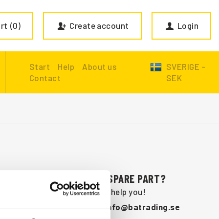
rt
0
Create account
Login
Start
Help
About us
SVERIGE -
Contact
SEK
ARE YOU MISSING A SPARE PART?
Contact us and we will help you!
+46 (0) 152-32500
info@batrading.se