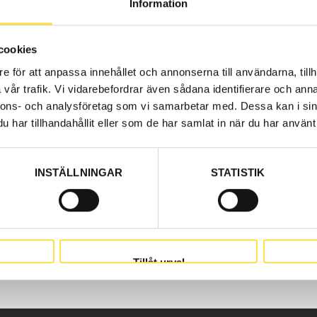
Information
 Trading. Our machinery parts to dumpers are available as
y like for all Volvo construction machines and these mach
cookies
e för att anpassa innehållet och annonserna till användarna, tillh
vår trafik. Vi vidarebefordrar även sådana identifierare och anna
nnons- och analysföretag som vi samarbetar med. Dessa kan i sin
har tillhandahållit eller som de har samlat in när du har använt 
INSTÄLLNINGAR
STATISTIK
Tillåt urval