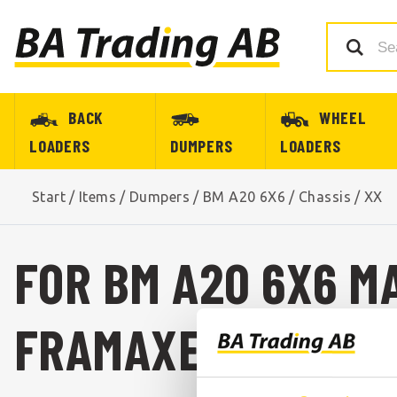
BACK
WHEEL
LOADERS
DUMPERS
LOADERS
Start
/
Items
/
Dumpers
/
BM A20 6X6
/
Chassis
/
XX
FOR BM A20 6X6 M
FRAMAXEL TILL BM