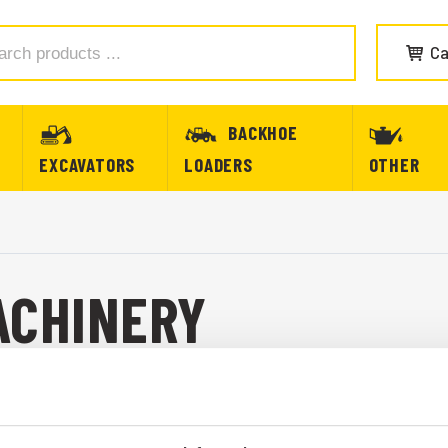
Ca
BACKHOE
EXCAVATORS
LOADERS
OTHER
ACHINERY
 A20 6X6