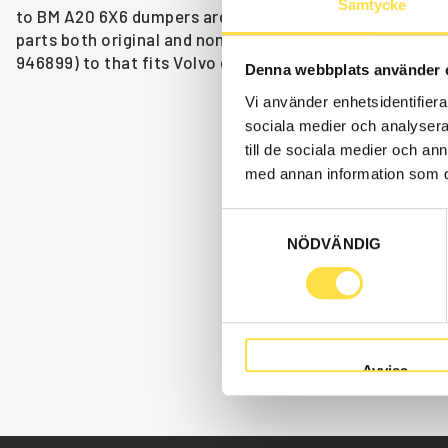
Samtycke
to BM A20 6X6 dumpers are available as parts here at BA
parts both original and non-original. We have machiner
946899) to that fits Volvo dumpers BM A20 6X6.
Denna webbplats använder 
Vi använder enhetsidentifierar
sociala medier och analysera 
till de sociala medier och a
med annan information som du 
Samtyckesval
NÖDVÄNDIG
Avvisa