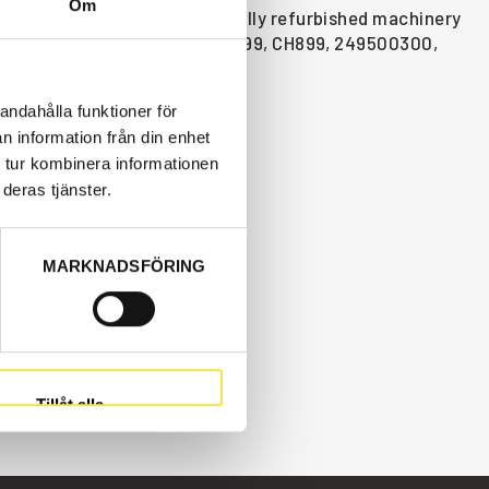
Om
 new or used parts and carefully refurbished machinery
inery parts like o-ring (13946899, CH899, 249500300,
andahålla funktioner för
n information från din enhet
 tur kombinera informationen
deras tjänster.
MARKNADSFÖRING
Tillåt alla